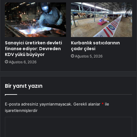
Sanayici üretirken devleti
Kurbanlık satıcılarının
finanse ediyor: Devreden
çadır çilesi
KDV yükü büyüyor
Ağustos 5, 2026
Ağustos 6, 2026
Bir yanıt yazın
E-posta adresiniz yayınlanmayacak.
Gerekli alanlar
*
ile
işaretlenmişlerdir
Y
o