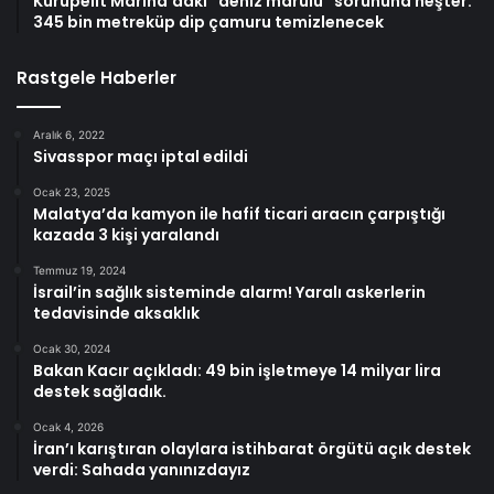
Kurupelit Marina’daki “deniz marulu” sorununa neşter:
345 bin metreküp dip çamuru temizlenecek
Rastgele Haberler
Aralık 6, 2022
Sivasspor maçı iptal edildi
Ocak 23, 2025
Malatya’da kamyon ile hafif ticari aracın çarpıştığı
kazada 3 kişi yaralandı
Temmuz 19, 2024
İsrail’in sağlık sisteminde alarm! Yaralı askerlerin
tedavisinde aksaklık
Ocak 30, 2024
Bakan Kacır açıkladı: 49 bin işletmeye 14 milyar lira
destek sağladık.
Ocak 4, 2026
İran’ı karıştıran olaylara istihbarat örgütü açık destek
verdi: Sahada yanınızdayız