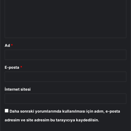
r
u
m
*
Ad
*
E-posta
*
İnternet sitesi
Daha sonraki yorumlarımda kullanılması için adım, e-posta
adresim ve site adresim bu tarayıcıya kaydedilsin.