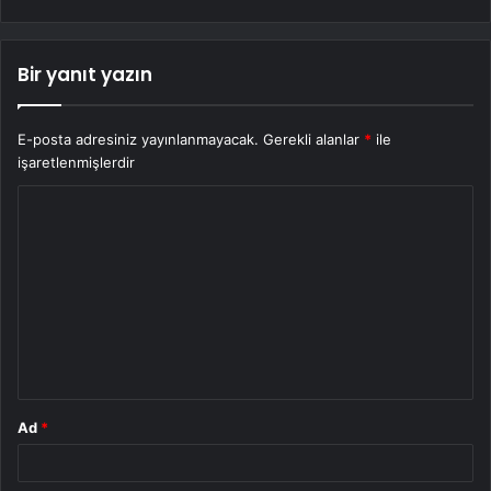
Bir yanıt yazın
E-posta adresiniz yayınlanmayacak.
Gerekli alanlar
*
ile
işaretlenmişlerdir
Y
o
r
u
m
*
Ad
*