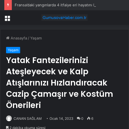
Fransa’daki yangınlarda 4 itfaiye eri hayatını kaybetti
Menü
Anasayfa
/
Yaşam
Yaşam
Yatak Fantezilerinizi
Ateşleyecek ve Kalp
Atışlarınızı Hızlandıracak
Cazip Çamaşır ve Kostüm
Önerileri
CANAN SAĞLAM
Ocak 14, 2023
0
6
2 dakika okuma süresi