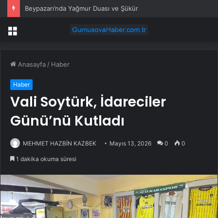
Beypazarı’nda Yağmur Duası ve Şükür
Menü
Anasayfa
/
Haber
Haber
Vali Soytürk, İdareciler
Günü’nü Kutladı
MEHMET HAZBİN KAZBEK
Mayıs 13, 2026
0
0
1 dakika okuma süresi