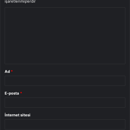
işaretlenmişlerdir
Y
o
r
u
m
*
Ad
*
E-posta
*
İnternet sitesi