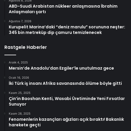
Ağustos 8, 2026
ABD-Suudi Arabistan nükleer anlaşmasına İbrahim
Anlaşmaları şartı
Ağustos 7, 2026
Kurupelit Marina’daki “deniz marulu” sorununa neşter:
345 bin metreküp dip çamuru temizlenecek
Rastgele Haberler
Aralık 4, 2025
Mersin’de Anadolu’dan Ezgiler’le unutulmaz gece
Ocak 16, 2026
İki Türk iş insanı Afrika savanasında ölüme böyle gitti
Kasım 25, 2025
Çin’in Baoshan Kenti, Wasabi Üretiminde Yeni Fırsatlar
Sunuyor
Kasım 28, 2025
Fenomenlerin kazançları ağızları açık bıraktı! Bakanlık
harekete geçti