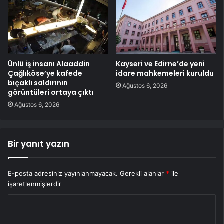
Ünlü iş insanı Alaaddin
Kayseri ve Edirne’de yeni
Çağlıköse’ye kafede
idare mahkemeleri kuruldu
bıçaklı saldırının
Ağustos 6, 2026
görüntüleri ortaya çıktı
Ağustos 6, 2026
Bir yanıt yazın
E-posta adresiniz yayınlanmayacak.
Gerekli alanlar
*
ile
işaretlenmişlerdir
Y
o