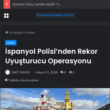
Gülistan Doku hamile miydi? Yeni tanıktan davanın seyrini değiştirecek ifade
Menü
Anasayfa
/
Haber
Haber
İspanyol Polisi’nden Rekor
Uyuşturucu Operasyonu
ÜMİT SAVĞA
Mayıs 13, 2026
0
0
1 dakika okuma süresi