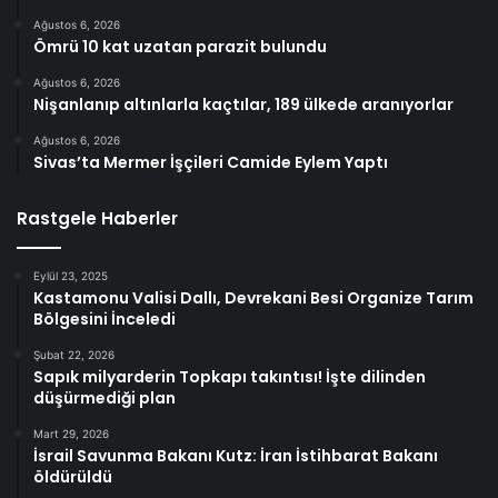
Ağustos 6, 2026
Ömrü 10 kat uzatan parazit bulundu
Ağustos 6, 2026
Nişanlanıp altınlarla kaçtılar, 189 ülkede aranıyorlar
Ağustos 6, 2026
Sivas’ta Mermer İşçileri Camide Eylem Yaptı
Rastgele Haberler
Eylül 23, 2025
Kastamonu Valisi Dallı, Devrekani Besi Organize Tarım
Bölgesini İnceledi
Şubat 22, 2026
Sapık milyarderin Topkapı takıntısı! İşte dilinden
düşürmediği plan
Mart 29, 2026
İsrail Savunma Bakanı Kutz: İran İstihbarat Bakanı
öldürüldü