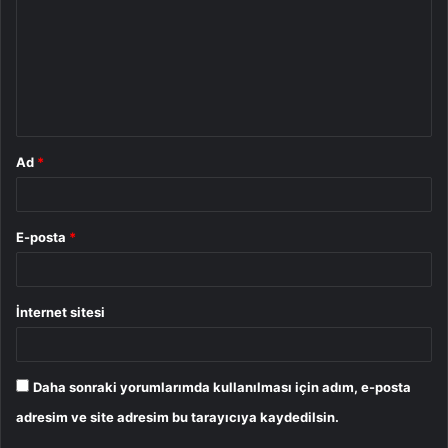
r
u
m
*
Ad
*
E-posta
*
İnternet sitesi
Daha sonraki yorumlarımda kullanılması için adım, e-posta
adresim ve site adresim bu tarayıcıya kaydedilsin.