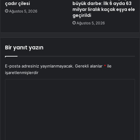
çadır çilesi
büyük darbe: İlk 6 ayda 63
milyar liralık kaçak eşya ele
Ağustos 5, 2026
geçirildi
Ağustos 5, 2026
Bir yanıt yazın
E-posta adresiniz yayınlanmayacak.
Gerekli alanlar
*
ile
işaretlenmişlerdir
Y
o
r
u
m
*