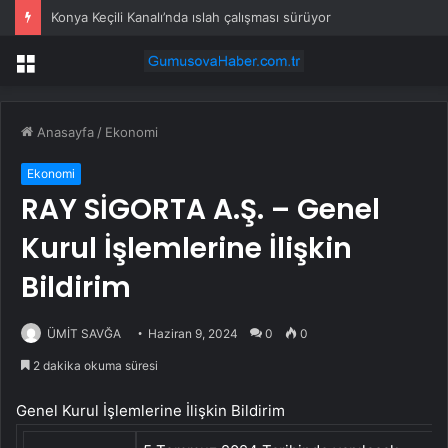
Konya Keçili Kanalı’nda ıslah çalışması sürüyor
Menü
Anasayfa
/
Ekonomi
Ekonomi
RAY SİGORTA A.Ş. – Genel
Kurul İşlemlerine İlişkin
Bildirim
ÜMİT SAVĞA
Haziran 9, 2024
0
0
2 dakika okuma süresi
Genel Kurul İşlemlerine İlişkin Bildirim