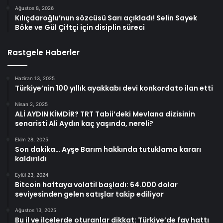
Ağustos 8, 2026
Kılıçdaroğlu’nun sözcüsü Sarı açıkladı! Selin Sayek
Böke ve Gül Çiftçi için disiplin süreci
Rastgele Haberler
Haziran 13, 2025
Türkiye’nin 100 yıllık ayakkabı devi konkordato ilan etti
Nisan 2, 2025
ALİ AYDIN KİMDİR? TRT Tabii’deki Mevlana dizisinin
senaristi Ali Aydın kaç yaşında, nereli?
Ekim 28, 2025
Son dakika… Ayşe Barım hakkında tutuklama kararı
kaldırıldı
Eylül 23, 2024
Bitcoin haftaya volatil başladı: 64.000 dolar
seviyesinden gelen satışlar takip ediliyor
Ağustos 13, 2025
Bu il ve ilçelerde oturanlar dikkat: Türkiye’de fay hattı