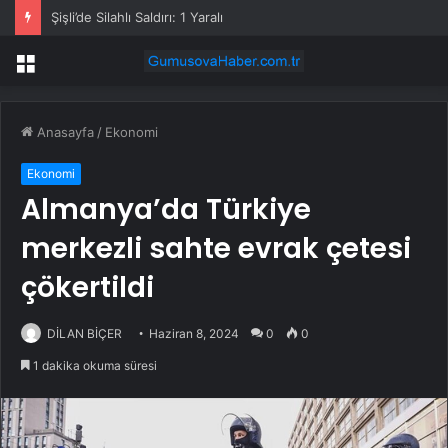
Şişli’de Silahlı Saldırı: 1 Yaralı
Menü
Anasayfa
/
Ekonomi
Ekonomi
Almanya’da Türkiye
merkezli sahte evrak çetesi
çökertildi
DİLAN BİÇER
Haziran 8, 2024
0
0
1 dakika okuma süresi