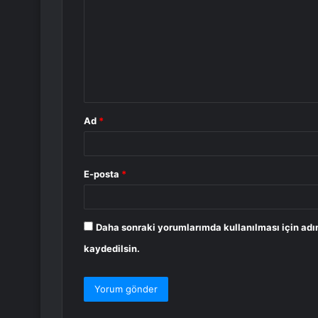
r
u
m
*
Ad
*
E-posta
*
Daha sonraki yorumlarımda kullanılması için adı
kaydedilsin.