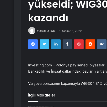
yükseldi; WIG30
kazandı
YUSUF ATAK
Kasım 15, 2022
Facebook
Twitter
LinkedIn
Tumblr
Pinterest
Reddit
Investing.com – Polonya pay senedi piyasaları
Bankacılık
ve
İnşaat
dallarındaki payların artışı
Varşova borsasının kapanışıyla
WIG30
1,31% yü
İlgili Makaleler