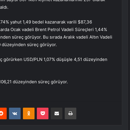
aldı.
1,74% yahut 1,49 bedel kazanarak varili $87,36
rda Ocak vadeli Brent Petrol Vadeli Süreçleri 1,44%
inden süreç görüyor. Bu sırada Aralık vadeli Altın Vadeli
0 düzeyinden süreç görüyor.
ç görürken USD/PLN 1,07% düşüşle 4,51 düzeyinden
106,21 düzeyinden süreç görüyor.
erest
Reddit
VKontakte
Odnoklassniki
Pocket
E-Posta ile paylaş
Yazdır