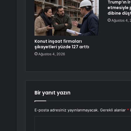
Trump’ın İr
etmesiyle 
dibine düş
Ağustos 4, 
Konut inşaat firmaları
şikayetleri yüzde 127 arttı
Ağustos 4, 2026
Bir yanıt yazın
E-posta adresiniz yayınlanmayacak.
Gerekli alanlar
*
i
Y
o