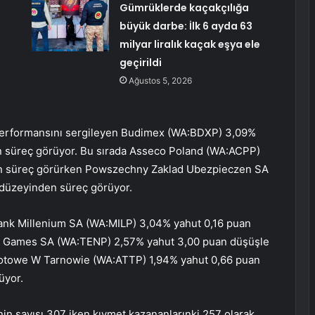
Gümrüklerde kaçakçılığa
büyük darbe: İlk 6 ayda 63
milyar liralık kaçak eşya ele
geçirildi
Ağustos 5, 2026
performansını sergileyen
Budimex
(WA:
BDXP
) 3,09%
 süreç görüyor. Bu sırada
Asseco Poland
(WA:
ACPP
)
den süreç görürken Powszechny Zaklad Ubezpieczen SA
 düzeyinden süreç görüyor.
ank Millenium SA
(WA:
MILP
) 3,04% yahut 0,16 puan
e Games
SA (WA:
TENP
) 2,57% yahut 3,00 puan düşüşle
zotowe W Tarnowie (WA:
ATTP
) 1,94% yahut 0,66 puan
üyor.
in sayısı 307 iken kıymet kazananlarınki 257 olarak