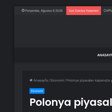
CHP’d
Perşembe, Ağustos 6 2026
Son Dakika Haberleri
ANASAY
Anasayfa
/
Ekonomi
/
Polonya piyasaları kapanışta
Ekonomi
Polonya piyasal