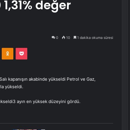
 1,31% değer
0
10
1 dakika okuma süresi
VKontakte
Odnoklassniki
Pocket
 Salı kapanışın akabinde yükseldi
Petrol ve Gaz
,
yla yükseldi.
kseldi3 ayın en yüksek düzeyini gördü.