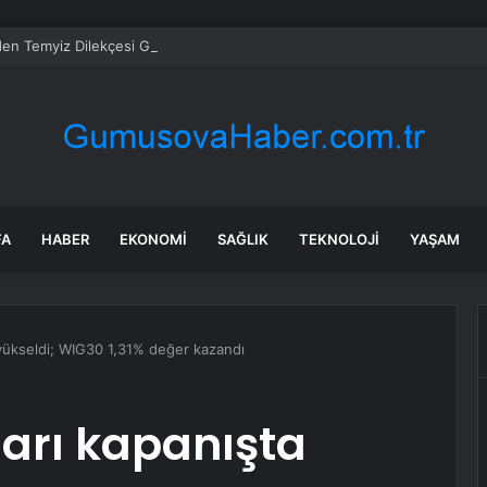
en Temyiz Dilekçesi Geri Çekildi
FA
HABER
EKONOMI
SAĞLIK
TEKNOLOJI
YAŞAM
 yükseldi; WIG30 1,31% değer kazandı
arı kapanışta