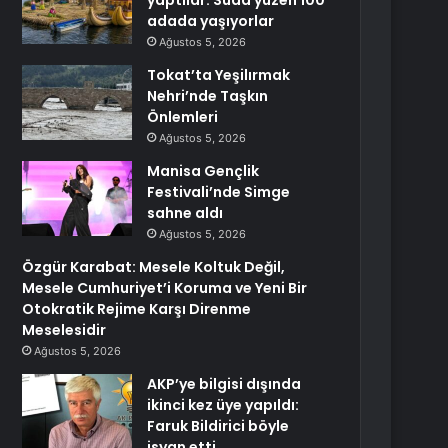
yaptılar: Suda yüzen 100
adada yaşıyorlar
Ağustos 5, 2026
Tokat’ta Yeşilırmak
Nehri’nde Taşkın
Önlemleri
Ağustos 5, 2026
Manisa Gençlik
Festivali’nde Simge
sahne aldı
Ağustos 5, 2026
Özgür Karabat: Mesele Koltuk Değil,
Mesele Cumhuriyet’i Koruma ve Yeni Bir
Otokratik Rejime Karşı Direnme
Meselesidir
Ağustos 5, 2026
AKP’ye bilgisi dışında
ikinci kez üye yapıldı:
Faruk Bildirici böyle
isyan etti