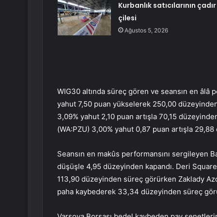
Kurbanlık satıcılarının çadır
çilesi
Ağustos 5, 2026
WIG30
altında süreç gören ve seansın en âlâ 
yahut 7,50 puan yükselerek 250,00 düzeyinden
3,09% yahut 2,10 puan artışla 70,15 düzeyin
(WA:
PZU
) 3,00% yahut 0,87 puan artışla 29,88
Seansın en makûs performansını sergileyen
B
düşüşle 4,95 düzeyinden kapandı.
Deri Squar
113,90 düzeyinden süreç görürken Zaklady A
paha kaybederek 33,34 düzeyinden süreç gör
Varşova Borsası bedel kaybeden pay senetlerin