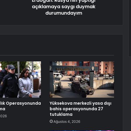
Erdoğan: Rusya'nın yaptığı
açıklamaya saygı duymak
durumundayım
ılık Operasyonunda
Yüksekova merkezli yasa dışı
ama
bahis operasyonunda 27
tutuklama
2026
Ağustos 4, 2026