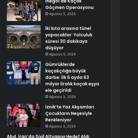
İnegöl’de Kaçak
Göçmen Operasyonu
Ağustos 5, 2026
İki kıta arasına tünel
yapacaklar: Yolculuk
süresi 30 dakikaya
düşüyor
Ağustos 5, 2026
Gümrüklerde
kaçakçılığa büyük
darbe: İlk 6 ayda 63
milyar liralık kaçak eşya
ele geçirildi
Ağustos 5, 2026
İznik’te Yaz Akşamları
Çocukların Neşesiyle
Renkleniyor
Ağustos 5, 2026
Abd, İran’da Sivil Altyapıyı Hedef Aldı