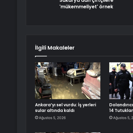
Sakarya'dan çiftçilere
'mükemmeliyet' örnek
İlgili Makaleler
Ankara’yı sel vurdu: İş yerleri
Dolandırıc
sular altında kaldı
14 Tutukl
Ağustos 5, 2026
Ağustos 5, 