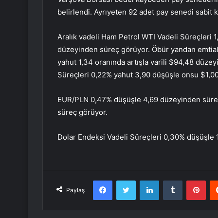
belirlendi. Ayrıyeten 92 adet pay senedi sabit k
Aralık vadeli Ham Petrol WTI Vadeli Süreçleri 
düzeyinden süreç görüyor. Öbür yandan emtiala
yahut 1,34 oranında artışla varili $94,48 düzey
Süreçleri 0,22% yahut 3,90 düşüşle onsu $1,0
EUR/PLN 0,47% düşüşle 4,69 düzeyinden süre
süreç görüyor.
Dolar Endeksi Vadeli Süreçleri 0,30% düşüşle 
Facebook
Twitter
LinkedIn
Tumblr
Pint
Paylaş