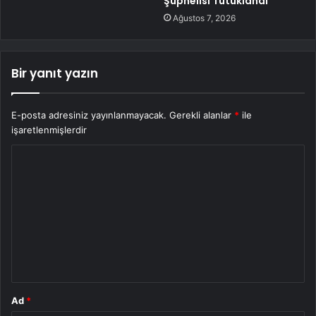
Şüphelisi Tutuklandı
Ağustos 7, 2026
Bir yanıt yazın
E-posta adresiniz yayınlanmayacak.
Gerekli alanlar
*
ile
işaretlenmişlerdir
Y
o
r
u
m
*
Ad
*