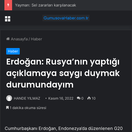
Yayman: Sel zararları karşılanacak
Menü
Anasayfa
/
Haber
Haber
Erdoğan: Rusya’nın yaptığı
açıklamaya saygı duymak
durumundayım
HANDE YILMAZ
Kasım 16, 2022
0
10
1 dakika okuma süresi
Cumhurbaşkanı Erdoğan, Endonezya’da düzenlenen G20