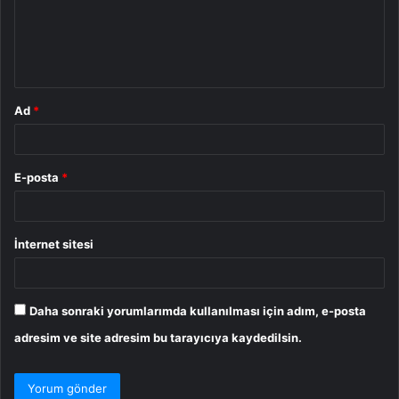
u
m
*
Ad
*
E-posta
*
İnternet sitesi
Daha sonraki yorumlarımda kullanılması için adım, e-posta
adresim ve site adresim bu tarayıcıya kaydedilsin.