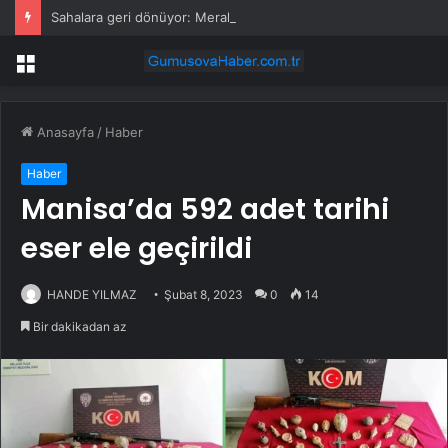
Sahalara geri dönüyor: Meral Akşener Vakfı resmen kuruldu
Menü
Anasayfa
/
Haber
Haber
Manisa’da 592 adet tarihi
eser ele geçirildi
HANDE YILMAZ
Şubat 8, 2023
0
14
Bir dakikadan az