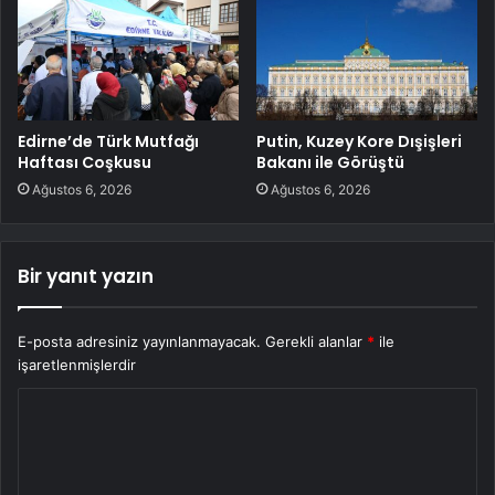
Edirne’de Türk Mutfağı
Putin, Kuzey Kore Dışişleri
Haftası Coşkusu
Bakanı ile Görüştü
Ağustos 6, 2026
Ağustos 6, 2026
Bir yanıt yazın
E-posta adresiniz yayınlanmayacak.
Gerekli alanlar
*
ile
işaretlenmişlerdir
Y
o
r