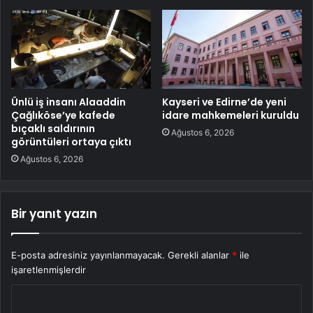
Ünlü iş insanı Alaaddin
Kayseri ve Edirne’de yeni
Çağlıköse’ye kafede
idare mahkemeleri kuruldu
bıçaklı saldırının
Ağustos 6, 2026
görüntüleri ortaya çıktı
Ağustos 6, 2026
Bir yanıt yazın
E-posta adresiniz yayınlanmayacak.
Gerekli alanlar
*
ile
işaretlenmişlerdir
Y