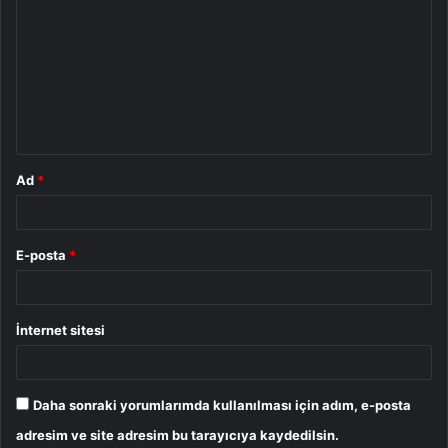
o
r
u
m
*
Ad
*
E-posta
*
İnternet sitesi
Daha sonraki yorumlarımda kullanılması için adım, e-posta
adresim ve site adresim bu tarayıcıya kaydedilsin.