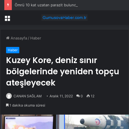
Ömrü 10 kat uzatan parazit bulundu
Menü
Anasayfa
/
Haber
Haber
Kuzey Kore, deniz sınır
bölgelerinde yeniden topçu
ateşleyecek
CANAN SAĞLAM
Aralık 11, 2022
0
12
1 dakika okuma süresi