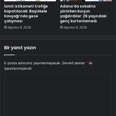
İzmit istikameti trafiğe
Adana’da sokakta
kapatılacak: Başiskele
yürürken kurşun
Kavşağı’nda gece
yağdırdılar: 26 yaşındaki
çalışması
genç kurtarılamadı
Ağustos 8, 2026
Ağustos 8, 2026
Bir yanıt yazın
E-posta adresiniz yayınlanmayacak.
Gerekli alanlar
*
ile
işaretlenmişlerdir
Y
o
r
u
m