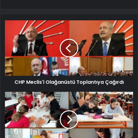
CHP Meclis'i Olağanüstü Toplantıya Çağırdı