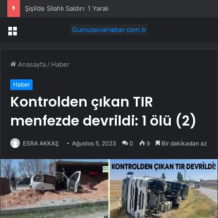
Şişli’de Silahlı Saldırı: 1 Yaralı
Menü
Anasayfa
/
Haber
Haber
Kontrolden çıkan TIR
menfezde devrildi: 1 ölü (2)
ESRA AKKAŞ
Ağustos 5, 2023
0
9
Bir dakikadan az