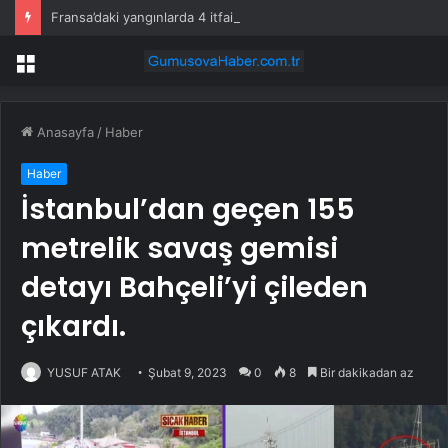
Fransa’daki yangınlarda 4 itfaiye eri hayatını kaybetti
Menü
Anasayfa
/
Haber
Haber
İstanbul’dan geçen 155
metrelik savaş gemisi
detayı Bahçeli’yi çileden
çıkardı.
YUSUF ATAK
Şubat 9, 2023
0
8
Bir dakikadan az