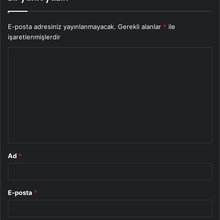
E-posta adresiniz yayınlanmayacak.
Gerekli alanlar
*
ile
işaretlenmişlerdir
Y
o
r
u
m
*
Ad
*
E-posta
*