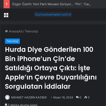
Özgür Özel’in Yeni Parti Mesaisi Sürüyor… “Pm”, “Cao” ve “Myk” Toplantılarına Başkanlık Etti
Menü
Anasayfa
/
Teknoloji
Teknoloji
Hurda Diye Gönderilen 100
Bin iPhone’un Çin’de
Satıldığı Ortaya Çıktı: İşte
Apple’ın Çevre Duyarlılığını
Sorgulatan İddialar
MEHMET HAZBİN KAZBEK
Nisan 19, 2024
0
0
2 dakika okuma süresi