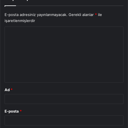
E-posta adresiniz yayınlanmayacak.
Gerekli alanlar
*
ile
işaretlenmişlerdir
Y
o
r
u
m
*
Ad
*
E-posta
*