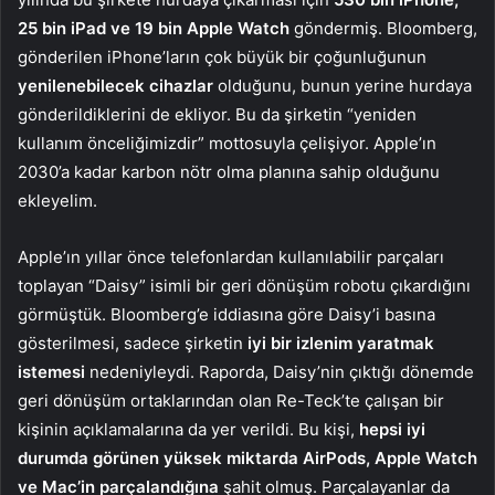
25 bin iPad ve 19 bin Apple Watch
göndermiş. Bloomberg,
gönderilen iPhone’ların çok büyük bir çoğunluğunun
yenilenebilecek cihazlar
olduğunu, bunun yerine hurdaya
gönderildiklerini de ekliyor. Bu da şirketin “yeniden
kullanım önceliğimizdir” mottosuyla çelişiyor. Apple’ın
2030’a kadar karbon nötr olma planına sahip olduğunu
ekleyelim.
Apple’ın yıllar önce telefonlardan kullanılabilir parçaları
toplayan “Daisy” isimli bir geri dönüşüm robotu çıkardığını
görmüştük. Bloomberg’e iddiasına göre Daisy’i basına
gösterilmesi, sadece şirketin
iyi bir izlenim yaratmak
istemesi
nedeniyleydi. Raporda, Daisy’nin çıktığı dönemde
geri dönüşüm ortaklarından olan Re-Teck’te çalışan bir
kişinin açıklamalarına da yer verildi. Bu kişi,
hepsi iyi
durumda görünen yüksek miktarda AirPods, Apple Watch
ve Mac’in parçalandığına
şahit olmuş. Parçalayanlar da