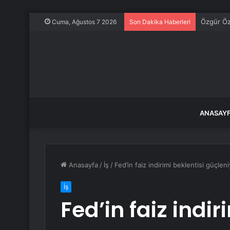
Özgür Öze
Cuma, Ağustos 7 2026
Son Dakika Haberleri
ANASAY
Anasayfa
/
İş
/
Fed’in faiz indirimi beklentisi güçlen
İş
Fed’in faiz indir