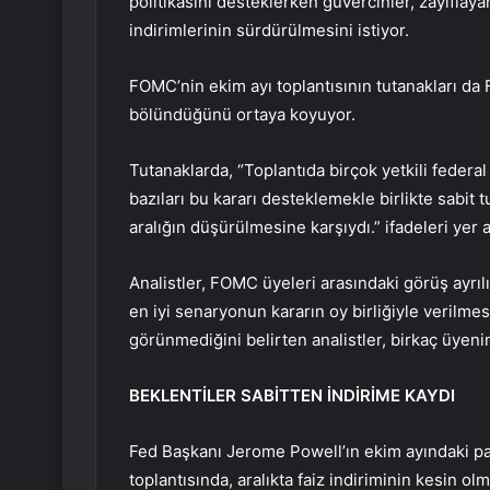
politikasını desteklerken güvercinler, zayıflay
indirimlerinin sürdürülmesini istiyor.
FOMC’nin ekim ayı toplantısının tutanakları da F
bölündüğünü ortaya koyuyor.
Tutanaklarda, “Toplantıda birçok yetkili federa
bazıları bu kararı desteklemekle birlikte sabit t
aralığın düşürülmesine karşıydı.” ifadeleri yer a
Analistler, FOMC üyeleri arasındaki görüş ayrılığ
en iyi senaryonun kararın oy birliğiyle verilm
görünmediğini belirten analistler, birkaç üyenin
BEKLENTİLER SABİTTEN İNDİRİME KAYDI
Fed Başkanı Jerome Powell’ın ekim ayındaki par
toplantısında, aralıkta faiz indiriminin kesin ol