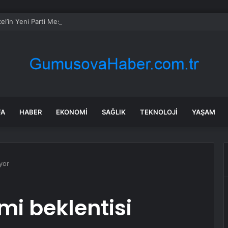
l’in Yeni Parti Mesaisi Sürüyor… “Pm”, “Cao” ve “Myk” Toplantılarına Başk
FA
HABER
EKONOMI
SAĞLIK
TEKNOLOJI
YAŞAM
iyor
imi beklentisi