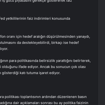
an iş gücü piyasasını gerekçe göstererek faiz
ed yetkililerinin faiz indirimleri konusunda
l fon oranı için hedef aralığın düşürülmesinden yanaydı,
utulmasını da destekleyebilirdi, birkaçı ise hedef
lıyor.
ının para politikasında belirsizlik yarattığını belirterek,
esi olduğunu ifade ediyor. Ancak bu sonucun çok olası
 gösterdiği katı tutuma işaret ediyor.
a politikası toplantısının ardından düzenlenen basın
madığına dair açıklamaları sonrası bu ay politika faizinin