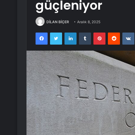
güçleniyor
DİLAN BİÇER
Aralık 8, 2025
Facebook
Twitter
LinkedIn
Tumblr
Pinterest
Reddit