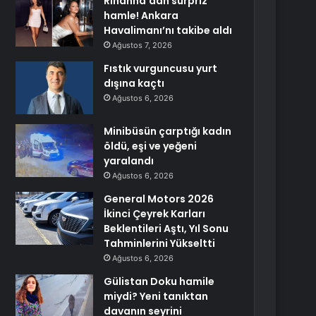
Rihanna’dan sürpriz
hamle! Ankara
Havalimanı’nı takibe aldı
Ağustos 7, 2026
Fıstık vurguncusu yurt
dışına kaçtı
Ağustos 6, 2026
Minibüsün çarptığı kadın
öldü, eşi ve yeğeni
yaralandı
Ağustos 6, 2026
General Motors 2026
İkinci Çeyrek Karları
Beklentileri Aştı, Yıl Sonu
Tahminlerini Yükseltti
Ağustos 6, 2026
Gülistan Doku hamile
miydi? Yeni tanıktan
davanın seyrini