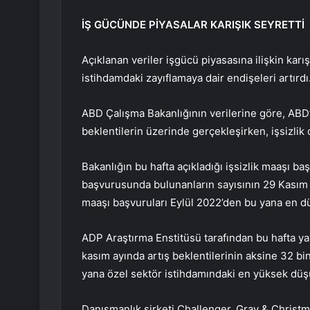
İŞ GÜCÜNDE PİYASALAR KARIŞIK SEYRETTİ
Açıklanan veriler işgücü piyasasına ilişkin karı
istihdamdaki zayıflamaya dair endişeleri artırdı
ABD Çalışma Bakanlığının verilerine göre, ABD’d
beklentilerin üzerinde gerçekleşirken, işsizlik o
Bakanlığın bu hafta açıkladığı işsizlik maaşı baş
başvurusunda bulunanların sayısının 29 Kasım il
maaşı başvuruları Eylül 2022’den bu yana en dü
ADP Araştırma Enstitüsü tarafından bu hafta ya
kasım ayında artış beklentilerinin aksine 32 bi
yana özel sektör istihdamındaki en yüksek düşü
Danışmanlık şirketi Challenger, Gray & Christ