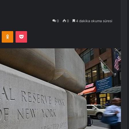
0
0
4 dakika okuma süresi
VKontakte
Odnoklassniki
Pocket