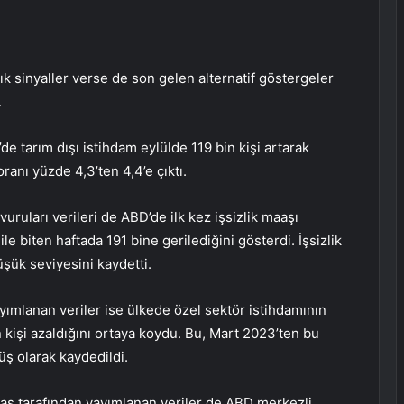
şık sinyaller verse de son gelen alternatif göstergeler
.
e tarım dışı istihdam eylülde 119 bin kişi artarak
ranı yüzde 4,3’ten 4,4’e çıktı.
vuruları verileri de ABD’de ilk kez işsizlik maaşı
e biten haftada 191 bine gerilediğini gösterdi. İşsizlik
şük seviyesini kaydetti.
yımlanan veriler ise ülkede özel sektör istihdamının
n kişi azaldığını ortaya koydu. Bu, Mart 2023’ten bu
ş olarak kaydedildi.
mas tarafından yayımlanan veriler de ABD merkezli