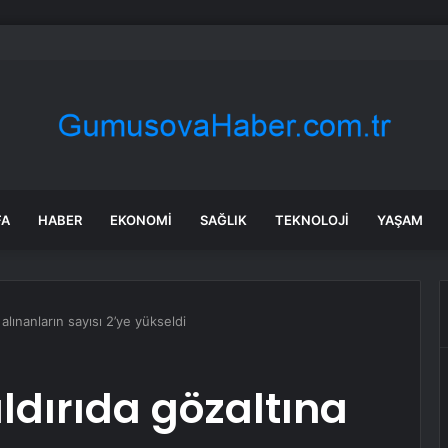
a’daki yangınlarda 4 itfaiye eri hayatını kaybetti
FA
HABER
EKONOMI
SAĞLIK
TEKNOLOJI
YAŞAM
 alınanların sayısı 2’ye yükseldi
ldırıda gözaltına