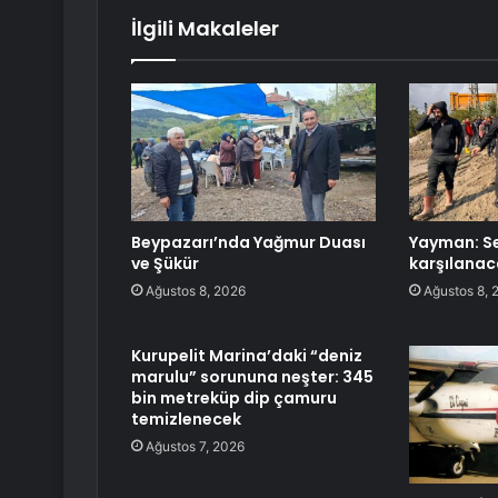
İlgili Makaleler
Beypazarı’nda Yağmur Duası
Yayman: Se
ve Şükür
karşılanac
Ağustos 8, 2026
Ağustos 8, 
Kurupelit Marina’daki “deniz
marulu” sorununa neşter: 345
bin metreküp dip çamuru
temizlenecek
Ağustos 7, 2026