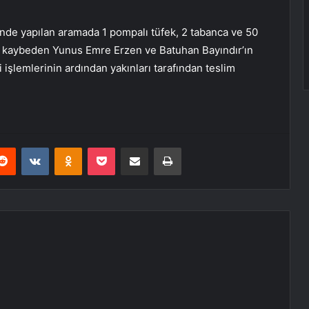
inde yapılan aramada 1 pompalı tüfek, 2 tabanca ve 50
nı kaybeden Yunus Emre Erzen ve Batuhan Bayındır’ın
işlemlerinin ardından yakınları tarafından teslim
erest
Reddit
VKontakte
Odnoklassniki
Pocket
E-Posta ile paylaş
Yazdır