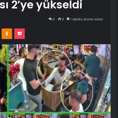
sı 2’ye yükseldi
0
9
1 dakika okuma süresi
VKontakte
Odnoklassniki
Pocket