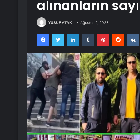
alınanların sayı
YUSUF ATAK
Ağustos 2, 2023
Facebook
Twitter
LinkedIn
Tumblr
Pinterest
Reddit