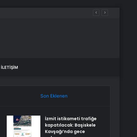
İLETIŞIM
Son Eklenen
İzmit istikameti trafiğe
kapatılacak: Başiskele
Kavşağı’nda gece