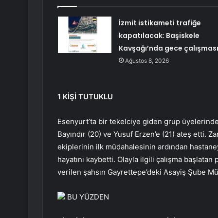
İzmit istikameti trafiğe
kapatılacak: Başiskele
Kavşağı’nda gece çalışmas
Ağustos 8, 2026
1 KİŞİ TUTUKLU
Esenyurt’ta bir tekelciye giden grup üyelerind
Bayındır (20) ve Yusuf Erzen’e (21) ateş etti. Z
ekiplerinin ilk müdahalesinin ardından hastan
hayatını kaybetti. Olayla ilgili çalışma başlatan 
verilen şahsın Gayrettepe’deki Asayiş Şube Mü
BU YÜZDEN