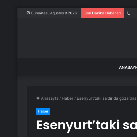
Frans
Cumartesi, Ağustos 8 2026
Son Dakika Haberleri
ANASAY
Anasayfa
/
Haber
/
Esenyurt’taki saldırıda gözaltına
Haber
Esenyurt’taki sa