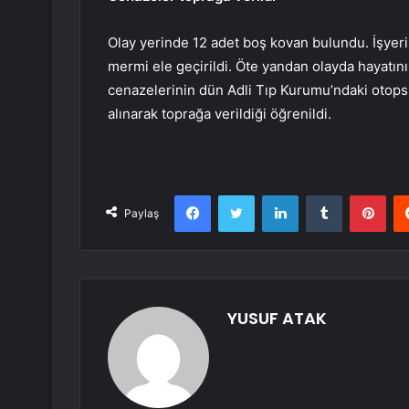
Olay yerinde 12 adet boş kovan bulundu. İşyer
mermi ele geçirildi. Öte yandan olayda hayatı
cenazelerinin dün Adli Tıp Kurumu’ndaki otopsi 
alınarak toprağa verildiği öğrenildi.
Facebook
Twitter
LinkedIn
Tumblr
Pint
Paylaş
YUSUF ATAK