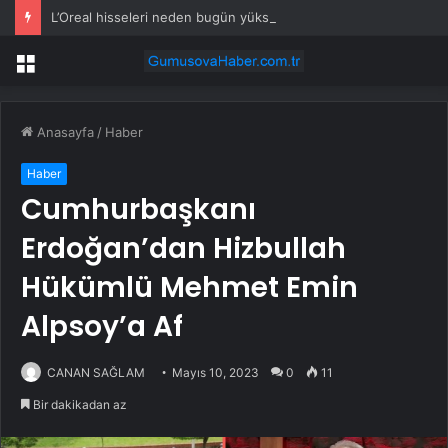
L’Oreal hisseleri neden bugün yükseliyor?
Menü
Anasayfa
/
Haber
Haber
Cumhurbaşkanı
Erdoğan’dan Hizbullah
Hükümlü Mehmet Emin
Alpsoy’a Af
CANAN SAĞLAM
Mayıs 10, 2023
0
11
Bir dakikadan az