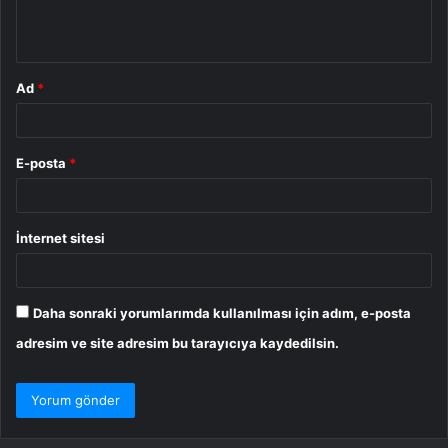
m
*
Ad
*
E-posta
*
İnternet sitesi
Daha sonraki yorumlarımda kullanılması için adım, e-posta
adresim ve site adresim bu tarayıcıya kaydedilsin.