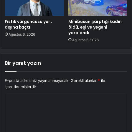
Fıstık vurguncusu yurt
Minibüsün çarptığı kadın
dışına kaçtı
öldü, eşi ve yeğeni
yaralandı
Ağustos 6, 2026
Ağustos 6, 2026
Bir yanıt yazın
E-posta adresiniz yayınlanmayacak.
Gerekli alanlar
*
ile
işaretlenmişlerdir
Y
o
r
u