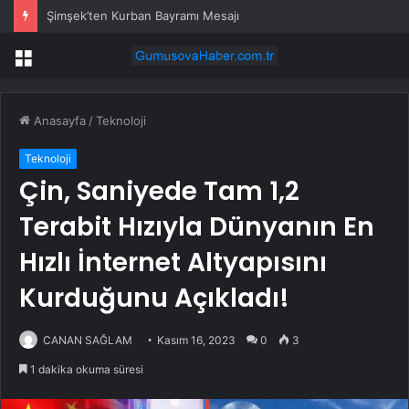
Şimşek’ten Kurban Bayramı Mesajı
Menü
Anasayfa
/
Teknoloji
Teknoloji
Çin, Saniyede Tam 1,2
Terabit Hızıyla Dünyanın En
Hızlı İnternet Altyapısını
Kurduğunu Açıkladı!
CANAN SAĞLAM
Kasım 16, 2023
0
3
1 dakika okuma süresi