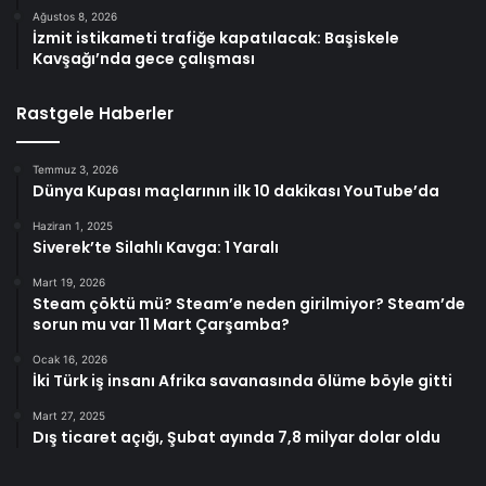
Ağustos 8, 2026
İzmit istikameti trafiğe kapatılacak: Başiskele
Kavşağı’nda gece çalışması
Rastgele Haberler
Temmuz 3, 2026
Dünya Kupası maçlarının ilk 10 dakikası YouTube’da
Haziran 1, 2025
Siverek’te Silahlı Kavga: 1 Yaralı
Mart 19, 2026
Steam çöktü mü? Steam’e neden girilmiyor? Steam’de
sorun mu var 11 Mart Çarşamba?
Ocak 16, 2026
İki Türk iş insanı Afrika savanasında ölüme böyle gitti
Mart 27, 2025
Dış ticaret açığı, Şubat ayında 7,8 milyar dolar oldu