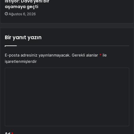
istiyor: Dava yeni bir
aşamaya geçti
Ağustos 6, 2026
Bir yanıt yazın
E-posta adresiniz yayınlanmayacak.
Gerekli alanlar
*
ile
işaretlenmişlerdir
Y
o
r
u
m
*
Ad
*