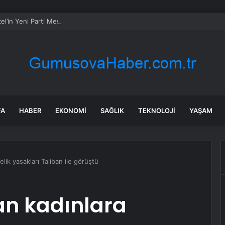
l’in Yeni Parti Mesaisi Sürüyor… “Pm”, “Cao” ve “Myk” Toplantılarına Başk
FA
HABER
EKONOMI
SAĞLIK
TEKNOLOJI
YAŞAM
lik yasakları Taliban ile görüştü
gan kadınlara