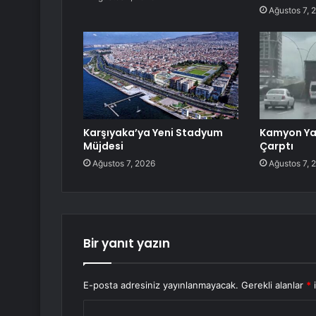
Ağustos 7, 
Karşıyaka’ya Yeni Stadyum
Kamyon Ya
Müjdesi
Çarptı
Ağustos 7, 2026
Ağustos 7, 
Bir yanıt yazın
E-posta adresiniz yayınlanmayacak.
Gerekli alanlar
*
i
Y