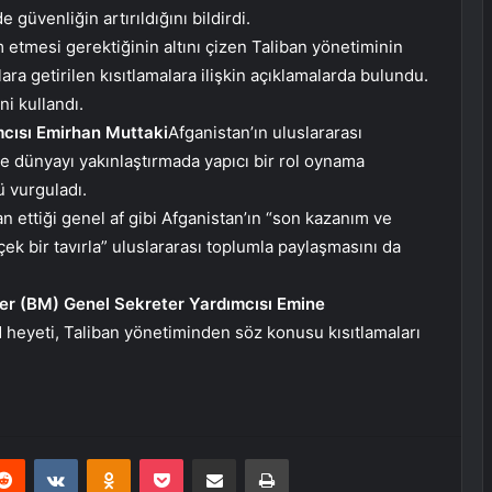
 güvenliğin artırıldığını bildirdi.
 etmesi gerektiğinin altını çizen Taliban yönetiminin
a getirilen kısıtlamalara ilişkin açıklamalarda bulundu.
ni kullandı.
mcısı Emirhan Muttaki
Afganistan’ın uluslararası
e dünyayı yakınlaştırmada yapıcı bir rol oynama
 vurguladı.
n ettiği genel af gibi Afganistan’ın “son kazanım ve
gerçek bir tavırla” uluslararası toplumla paylaşmasını da
tler (BM) Genel Sekreter Yardımcısı Emine
M heyeti, Taliban yönetiminden söz konusu kısıtlamaları
erest
Reddit
VKontakte
Odnoklassniki
Pocket
E-Posta ile paylaş
Yazdır