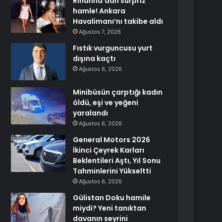
Rihanna’dan sürpriz
hamle! Ankara
Havalimanı’nı takibe aldı
Ağustos 7, 2026
Fıstık vurguncusu yurt
dışına kaçtı
Ağustos 6, 2026
Minibüsün çarptığı kadın
öldü, eşi ve yeğeni
yaralandı
Ağustos 6, 2026
General Motors 2026
İkinci Çeyrek Karları
Beklentileri Aştı, Yıl Sonu
Tahminlerini Yükseltti
Ağustos 6, 2026
Gülistan Doku hamile
miydi? Yeni tanıktan
davanın seyrini