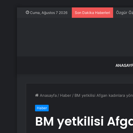
Özgür Öze
Cuma, Ağustos 7 2026
Son Dakika Haberleri
ANASAY
Anasayfa
/
Haber
/
BM yetkilisi Afgan kadınlara yöne
Haber
BM yetkilisi Af