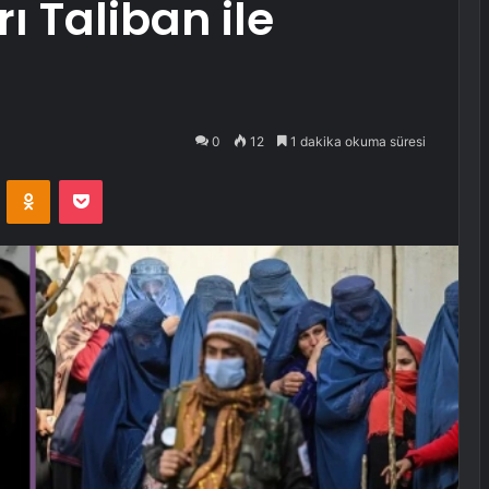
ı Taliban ile
0
12
1 dakika okuma süresi
VKontakte
Odnoklassniki
Pocket