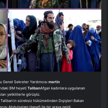
lu Genel Sekreter Yardımcısı
martin
ındaki BM heyeti
Taliban
Afgan kadınlara uygulanan
arı yetkililerle görüştü.
, Taliban’ın süreksiz hükümetinden Dışişleri Bakan
ısı Abdulselam Hanefi ile bir araya geldi.