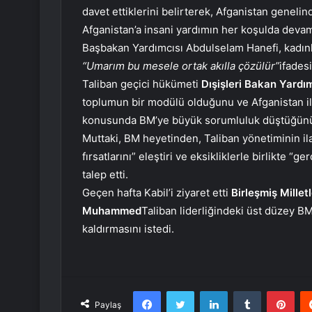
davet ettiklerini belirterek, Afganistan genelinde
Afganistan’a insani yardımın her koşulda devam
Başbakan Yardımcısı Abdulselam Hanefi, kadınlar
“Umarım bu mesele ortak akılla çözülür”
ifadesi
Taliban geçici hükümeti
Dışişleri Bakan Yardı
toplumun bir modülü olduğunu ve Afganistan il
konusunda BM’ye büyük sorumluluk düştüğünü
Muttaki, BM heyetinden, Taliban yönetiminin ila
fırsatlarını” eleştiri ve eksikliklerle birlikte “
talep etti.
Geçen hafta Kabil’i ziyaret etti
Birleşmiş Mille
Muhammed
Taliban liderliğindeki üst düzey B
kaldırmasını istedi.
Facebook
Twitter
LinkedIn
Tumblr
Pint
Paylaş