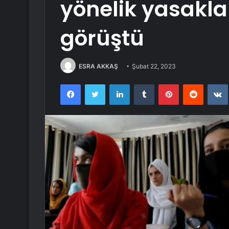
yönelik yasaklar
görüştü
ESRA AKKAŞ
Şubat 22, 2023
Facebook
Twitter
LinkedIn
Tumblr
Pinterest
Reddit