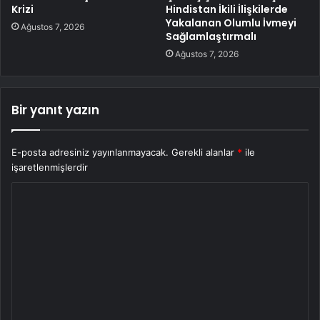
Krizi
Hindistan İkili İlişkilerde
Yakalanan Olumlu İvmeyi
Ağustos 7, 2026
Sağlamlaştırmalı
Ağustos 7, 2026
Bir yanıt yazın
E-posta adresiniz yayınlanmayacak.
Gerekli alanlar
*
ile
işaretlenmişlerdir
Y
o
r
u
m
*