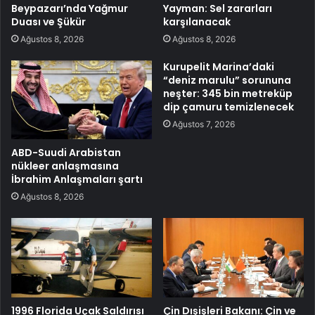
Beypazarı’nda Yağmur
Yayman: Sel zararları
Duası ve Şükür
karşılanacak
Ağustos 8, 2026
Ağustos 8, 2026
Kurupelit Marina’daki
“deniz marulu” sorununa
neşter: 345 bin metreküp
dip çamuru temizlenecek
Ağustos 7, 2026
ABD-Suudi Arabistan
nükleer anlaşmasına
İbrahim Anlaşmaları şartı
Ağustos 8, 2026
1996 Florida Uçak Saldırısı
Çin Dışişleri Bakanı: Çin ve