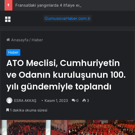
Fransa’daki yangınlarda 4 itfaiye eri hayatını kaybetti
Menü
Anasayfa
/
Haber
Haber
ATO Meclisi, Cumhuriyetin
ve Odanın kuruluşunun 100.
yılı gündemiyle toplandı
ESRA AKKAŞ
Kasım 1, 2023
0
3
1 dakika okuma süresi