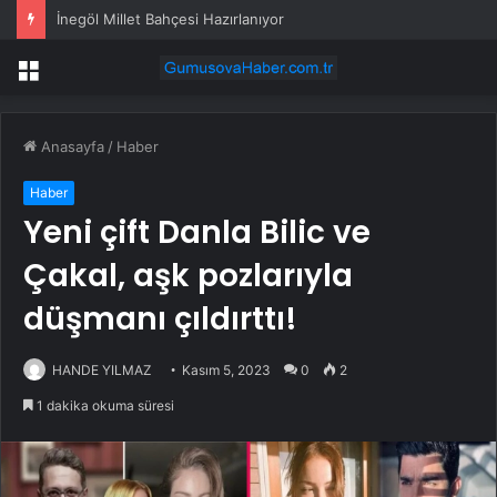
Yapay zekâ sosyal bilimcilere yeni kariyer kapıları açıyor!
Menü
Anasayfa
/
Haber
Haber
Yeni çift Danla Bilic ve
Çakal, aşk pozlarıyla
düşmanı çıldırttı!
HANDE YILMAZ
Kasım 5, 2023
0
2
1 dakika okuma süresi