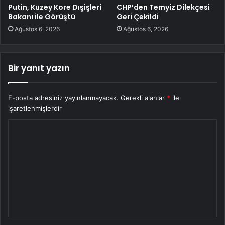
Putin, Kuzey Kore Dışişleri
CHP’den Temyiz Dilekçesi
Bakanı ile Görüştü
Geri Çekildi
Ağustos 6, 2026
Ağustos 6, 2026
Bir yanıt yazın
E-posta adresiniz yayınlanmayacak.
Gerekli alanlar
*
ile
işaretlenmişlerdir
Y
o
r
u
m
*