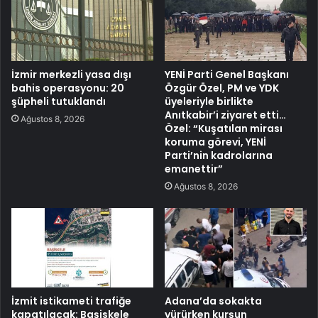
İzmir merkezli yasa dışı
YENİ Parti Genel Başkanı
bahis operasyonu: 20
Özgür Özel, PM ve YDK
şüpheli tutuklandı
üyeleriyle birlikte
Anıtkabir’i ziyaret etti…
Ağustos 8, 2026
Özel: “Kuşatılan mirası
koruma görevi, YENİ
Parti’nin kadrolarına
emanettir”
Ağustos 8, 2026
İzmit istikameti trafiğe
Adana’da sokakta
kapatılacak: Başiskele
yürürken kurşun