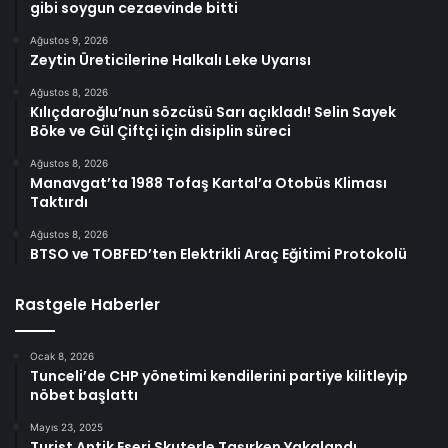
gibi soygun cezaevinde bitti
Ağustos 9, 2026
Zeytin Üreticilerine Halkalı Leke Uyarısı
Ağustos 8, 2026
Kılıçdaroğlu’nun sözcüsü Sarı açıkladı! Selin Sayek
Böke ve Gül Çiftçi için disiplin süreci
Ağustos 8, 2026
Manavgat’ta 1988 Tofaş Kartal’a Otobüs Kliması
Taktırdı
Ağustos 8, 2026
BTSO ve TOBFED’ten Elektrikli Araç Eğitimi Protokolü
Rastgele Haberler
Ocak 8, 2026
Tunceli’de CHP yönetimi kendilerini partiye kilitleyip
nöbet başlattı
Mayıs 23, 2025
Turist Antik Eseri Skuterle Taşırken Yakalandı