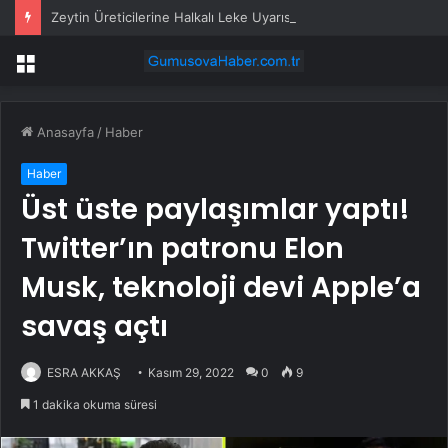
Zeytin Üreticilerine Halkalı Leke Uyarısı
Menü
Anasayfa
/
Haber
Haber
Üst üste paylaşımlar yaptı!
Twitter’ın patronu Elon
Musk, teknoloji devi Apple’a
savaş açtı
ESRA AKKAŞ
Kasım 29, 2022
0
9
1 dakika okuma süresi