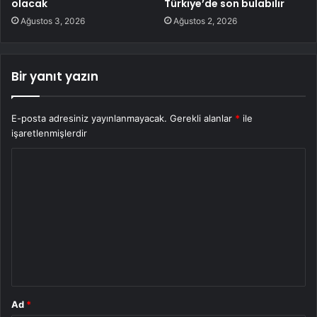
olacak
Türkiye’de son bulabilir
Ağustos 3, 2026
Ağustos 2, 2026
Bir yanıt yazın
E-posta adresiniz yayınlanmayacak.
Gerekli alanlar
*
ile
işaretlenmişlerdir
Y
o
r
u
m
*
Ad
*