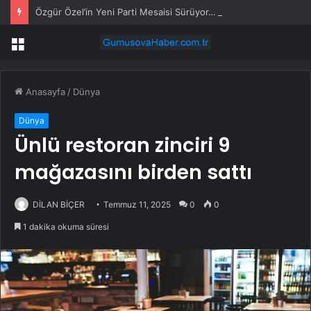
Özgür Özel’in Yeni Parti Mesaisi Sürüyor… “Pm”, “Cao” ve “Myk” Toplantılarına Başkanlık Etti
Menü
Anasayfa
/
Dünya
Dünya
Ünlü restoran zinciri 9
mağazasını birden sattı
DİLAN BİÇER
Temmuz 11, 2025
0
0
1 dakika okuma süresi