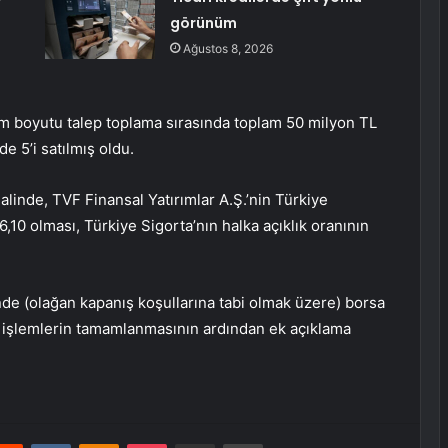
görünüm
Ağustos 8, 2026
em boyutu talep toplama sırasında toplam 50 milyon TL
de 5’i satılmış oldu.
alinde, TVF Finansal Yatırımlar A.Ş.’nin Türkiye
,10 olması, Türkiye Sigorta’nın halka açıklık oranının
de (olağan kapanış koşullarına tabi olmak üzere) borsa
 işlemlerin tamamlanmasının ardından ek açıklama
erest
Reddit
VKontakte
Odnoklassniki
Pocket
E-Posta ile paylaş
Yazdır