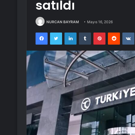
satıldı
NURCAN BAYRAM
Mayıs 16, 2026
Facebook
Twitter
LinkedIn
Tumblr
Pinterest
Reddit