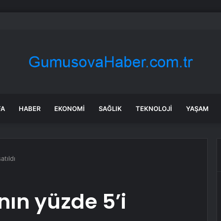
a’daki yangınlarda 4 itfaiye eri hayatını kaybetti
FA
HABER
EKONOMI
SAĞLIK
TEKNOLOJI
YAŞAM
atıldı
nın yüzde 5’i