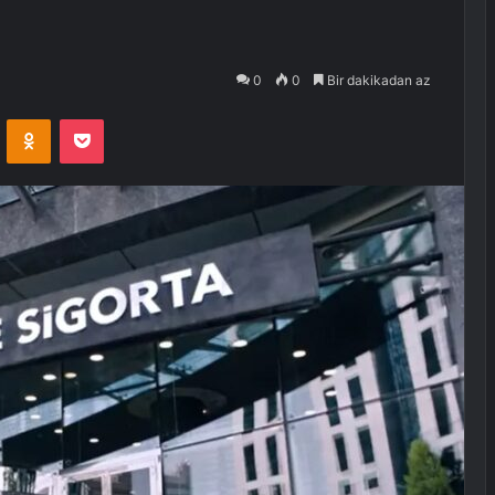
0
0
Bir dakikadan az
VKontakte
Odnoklassniki
Pocket