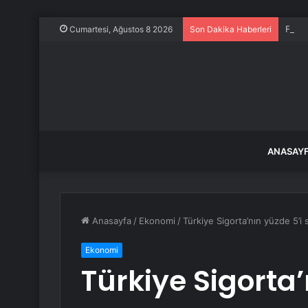
Frans
Cumartesi, Ağustos 8 2026
Son Dakika Haberleri
ANASAY
Anasayfa
/
Ekonomi
/
Türkiye Sigorta’nın yüzde 5’i s
Ekonomi
Türkiye Sigorta’