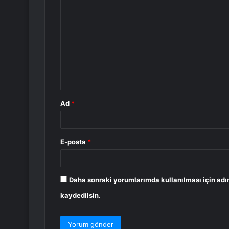
o
r
u
m
*
Ad
*
E-posta
*
Daha sonraki yorumlarımda kullanılması için adı
kaydedilsin.