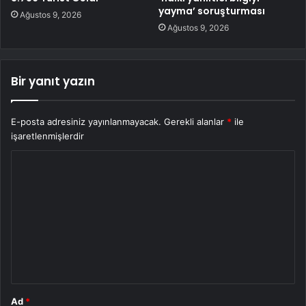
yayma’ soruşturması
Ağustos 9, 2026
Ağustos 9, 2026
Bir yanıt yazın
E-posta adresiniz yayınlanmayacak.
Gerekli alanlar
*
ile
işaretlenmişlerdir
Y
o
r
u
m
*
Ad
*