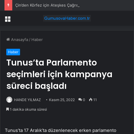
Çin’den Körfez için Ateşkes Çağrısı
Menü
Anasayfa
/
Haber
Haber
Tunus’ta Parlamento
seçimleri için kampanya
süreci başladı
HANDE YILMAZ
Kasım 25, 2022
0
11
1 dakika okuma süresi
Tunus’ta 17 Aralık’ta düzenlenecek erken parlamento