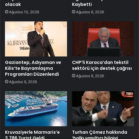
olacak
Kaybetti
Ağustos 10, 2026
Ağustos 9, 2026
Gaziantep, Adıyaman ve
CHP’li Karaca’dan tekstil
Kilis’te Bayramlaşma
sektörü için destek çağrısı
Programları Düzenlendi
Ağustos 9, 2026
Ağustos 9, 2026
Kruvaziyerle Marmaris’e
Turhan Çömez hakkında
3.786 Turist Geldi
‘halkı yanıltıcı bilgiyi