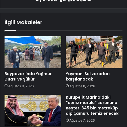
İlgili Makaleler
Beypazarı’nda Yağmur
Yayman: Sel zararları
Duası ve Şükür
karşılanacak
Ağustos 8, 2026
Ağustos 8, 2026
Kurupelit Marina’daki
“deniz marulu” sorununa
neşter: 345 bin metreküp
dip çamuru temizlenecek
Ağustos 7, 2026