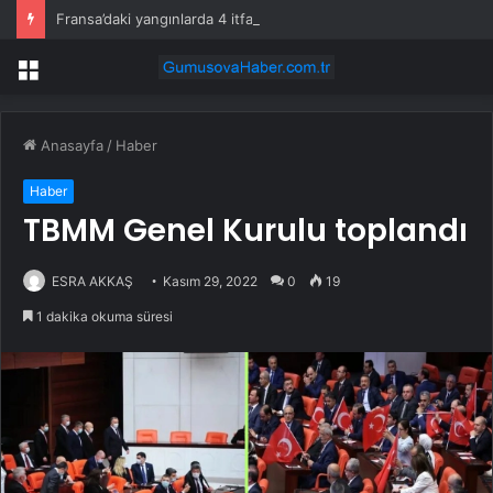
Fransa’daki yangınlarda 4 itfaiye eri hayatını kaybetti
Menü
Anasayfa
/
Haber
Haber
TBMM Genel Kurulu toplandı
ESRA AKKAŞ
Kasım 29, 2022
0
19
1 dakika okuma süresi