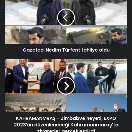
Gazeteci Nedim Türfent tahliye oldu
KAHRAMANMRAŞ - Zimbabve heyeti, EXPO
2023'ün düzenleneceği Kahramanmaraş'ta
ziyaretler gerçekleştirdi