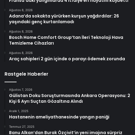
Fransa’daki yangınlarda 4 itfaiye eri hayatını kaybetti
Ağustos 8, 2026
Adana’da sokakta yürürken kurşun yağdırdılar: 26
yaşındaki genç kurtarılamadı
Ağustos 8, 2026
Bosch Home Comfort Group’tan İleri Teknoloji Hava
Temizleme Cihazları
Ağustos 8, 2026
Araç sahipleri 2 gün içinde o parayı ödemek zorunda
Rastgele Haberler
Ağustos 7, 2026
Gülistan Doku Soruşturmasında Ankara Operasyonu: 2
Kişi 6 Ayrı Suçtan Gözaltına Alındı
Aralık 1, 2025
Hastanenin ameliyathanesinde yangın paniği
Temmuz 27, 2025
Banu Alkan’dan Burak Özçivit’in yeni imajına sürpriz