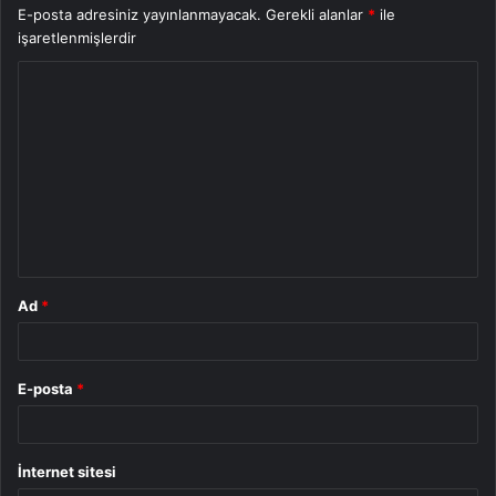
E-posta adresiniz yayınlanmayacak.
Gerekli alanlar
*
ile
işaretlenmişlerdir
Y
o
r
u
m
*
Ad
*
E-posta
*
İnternet sitesi