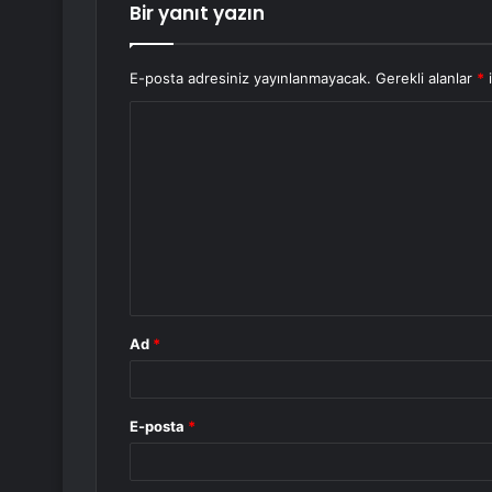
Bir yanıt yazın
E-posta adresiniz yayınlanmayacak.
Gerekli alanlar
*
i
Y
o
r
u
m
*
Ad
*
E-posta
*