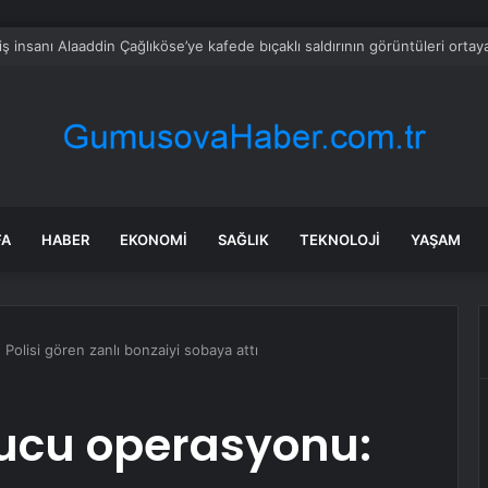
, OpenAI’ı durdurmak istiyor: Dava yeni bir aşamaya geçti
FA
HABER
EKONOMI
SAĞLIK
TEKNOLOJI
YAŞAM
Polisi gören zanlı bonzaiyi sobaya attı
rucu operasyonu: