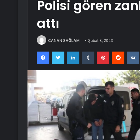
Polisi gören za
attı
CANAN SAĞLAM
Şubat 3, 2023
Facebook
Twitter
LinkedIn
Tumblr
Pinterest
Reddit