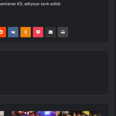
amamlanan KD, adliyeye sevk edildi.
erest
Reddit
VKontakte
Odnoklassniki
Pocket
E-Posta ile paylaş
Yazdır