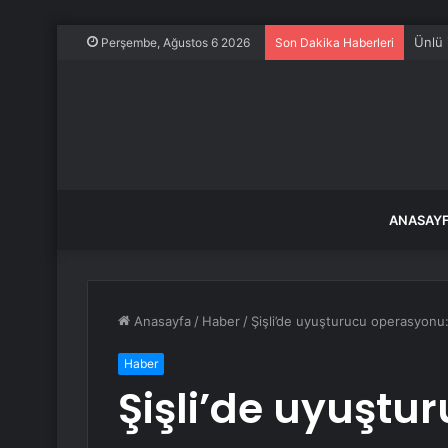
Apple
Perşembe, Ağustos 6 2026
Son Dakika Haberleri
ANASAY
Anasayfa
/
Haber
/
Şişli’de uyuşturucu operasyonu: 
Haber
Şişli’de uyuştu