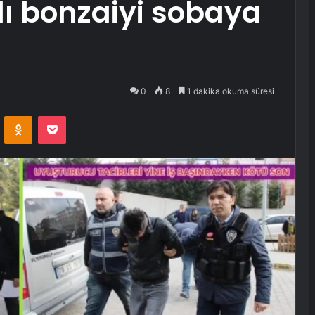
nlı bonzaiyi sobaya
0
8
1 dakika okuma süresi
VKontakte
Odnoklassniki
Pocket