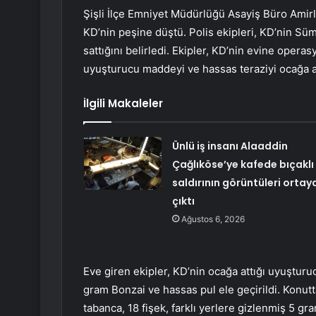
Şişli İlçe Emniyet Müdürlüğü Asayiş Büro Amirli
KD’nin peşine düştü. Polis ekipleri, KD’nin Sü
sattığını belirledi. Ekipler, KD’nin evine oper
uyuşturucu maddeyi ve hassas teraziyi ocağa a
İlgili Makaleler
Ünlü iş insanı Alaaddin
Çağlıköse’ye kafede bıçaklı
saldırının görüntüleri ortay
çıktı
Ağustos 6, 2026
Eve giren ekipler, KD’nin ocağa attığı uyuştu
gram Bonzai ve hassas pul ele geçirildi. Konutta
tabanca, 18 fişek, farklı yerlere gizlenmiş 5 