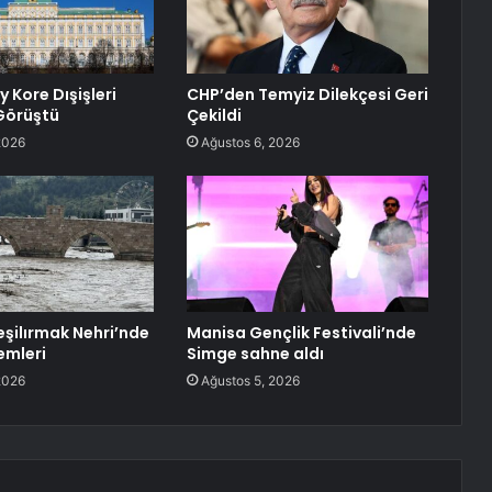
y Kore Dışişleri
CHP’den Temyiz Dilekçesi Geri
 Görüştü
Çekildi
2026
Ağustos 6, 2026
eşilırmak Nehri’nde
Manisa Gençlik Festivali’nde
emleri
Simge sahne aldı
2026
Ağustos 5, 2026