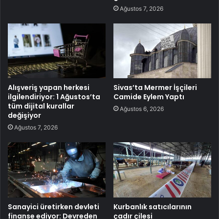
Ağustos 7, 2026
Alışveriş yapan herkesi
Sivas’ta Mermer İşçileri
ilgilendiriyor: 1 Ağustos’ta
Camide Eylem Yaptı
tüm dijital kurallar
Ağustos 6, 2026
değişiyor
Ağustos 7, 2026
Sanayici üretirken devleti
Kurbanlık satıcılarının
finanse ediyor: Devreden
çadır çilesi