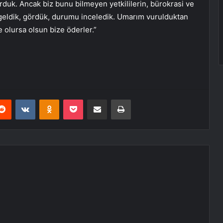
orduk. Ancak biz bunu bilmeyen yetkililerin, bürokrasi ve
in geldik, gördük, durumu inceledik. Umarım vurulduktan
 olursa olsun bize öderler.”
erest
Reddit
VKontakte
Odnoklassniki
Pocket
E-Posta ile paylaş
Yazdır