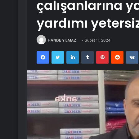
çalışanlarına y
yardımı yetersi
HANDE YILMAZ
Şubat 11, 2024
Facebook
Twitter
LinkedIn
Tumblr
Pinterest
Reddit