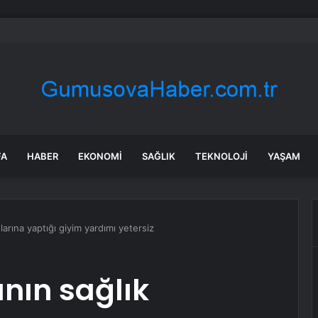
a’daki yangınlarda 4 itfaiye eri hayatını kaybetti
FA
HABER
EKONOMI
SAĞLIK
TEKNOLOJI
YAŞAM
nlarına yaptığı giyim yardımı yetersiz
ının sağlık