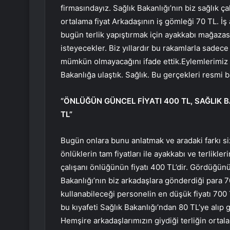
firmasındayız. Sağlık Bakanlığı’nın biz sağlık ç
ortalama fiyat Arkadaşının iş gömleği 70 TL. İş 
bugün terlik yapıştırmak için ayakkabı mağazasın
isteyecekler. Biz yıllardır bu rakamlarla sadece 
mümkün olmayacağını ifade ettik.Eylemlerimiz 
Bakanlığa ulaştık. Sağlık. Bu gerçekleri resmi b
“ÖNLÜĞÜN GÜNCEL FİYATI 400 TL, SAĞLIK 
TL”
Bugün onlara bunu anlatmak ve aradaki farkı s
önlüklerin tam fiyatları ile ayakkabı ve terlikl
çalışanı önlüğünün fiyatı 400 TL’dir. Gördüğün
Bakanlığı’nın biz arkadaşlara gönderdiği para 
kullanabileceği personelin en düşük fiyatı 700
bu kıyafeti Sağlık Bakanlığı’ndan 80 TL’ye alıp 
Hemşire arkadaşlarımızın giydiği terliğin ortala