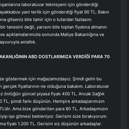
alışanlarına laboratuvar teknisyeni için gönderdiği
ayakkabısı yani terlik için gönderdiği fiyat 90 TL. Bakın
a gitseniz bile tamir için o tutardan fazlasını
bir tanesini değil, yarısını bile toptan fiyatına almanın
ve açıklamalarımızla sonunda Maliye Bakanlığına ve
aşvuruyla anlattık.
BAKANLIĞININ ABD DOSTLARIMIZA VERDİĞİ PARA 70
ize göstermek için mağazamızdayız. Şimdi gelin bu
erin gerçek fiyatlarının ne olduğuna bakalım. Laboratuvar
üz önlüğün güncel piyasa fiyatı 400 TL. Ancak Sağlık
70 TL, şimdi farkı düşünün. Hemşire arkadaşlarımızın
 TL’dir. Ama bize gönderilen para 80 TL. Arkadaşımızın
giyip işe gitmesi bekleniyor. Gerisini size bırakıyorum.
ma fiyatı 1.200 TL. Gerisini siz düşünün arkadaşlar.