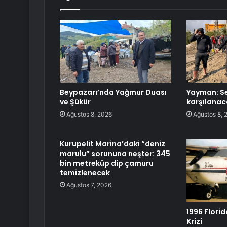
Beypazarı’nda Yağmur Duası
Yayman: Se
ve Şükür
karşılanac
Ağustos 8, 2026
Ağustos 8, 
Kurupelit Marina’daki “deniz
marulu” sorununa neşter: 345
bin metreküp dip çamuru
temizlenecek
Ağustos 7, 2026
1996 Florid
Krizi