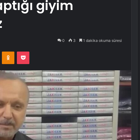
aptığı giyim
z
0
3
1 dakika okuma süresi
VKontakte
Odnoklassniki
Pocket