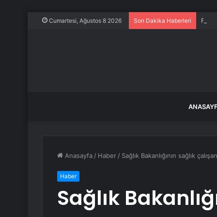
Frans
Cumartesi, Ağustos 8 2026
Son Dakika Haberleri
ANASAY
Anasayfa
/
Haber
/
Sağlık Bakanlığının sağlık çalışa
Haber
Sağlık Bakanlığ