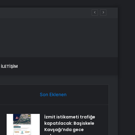
İLETIŞIM
Son Eklenen
İzmit istikameti trafiğe
kapatılacak: Başiskele
Kavşağı’nda gece