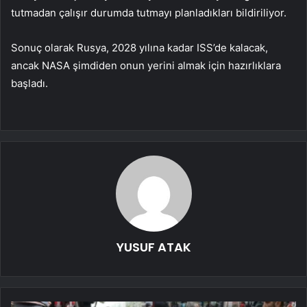
tutmadan çalışır durumda tutmayı planladıkları bildiriliyor.
Sonuç olarak Rusya, 2028 yılına kadar ISS’de kalacak,
ancak NASA şimdiden onun yerini almak için hazırlıklara
başladı.
YUSUF ATAK