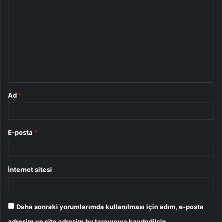
o
r
u
m
*
Ad
*
E-posta
*
İnternet sitesi
Daha sonraki yorumlarımda kullanılması için adım, e-posta
adresim ve site adresim bu tarayıcıya kaydedilsin.