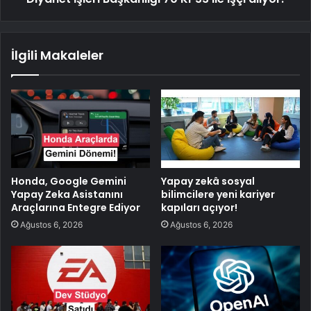
İlgili Makaleler
Honda, Google Gemini
Yapay zekâ sosyal
Yapay Zeka Asistanını
bilimcilere yeni kariyer
Araçlarına Entegre Ediyor
kapıları açıyor!
Ağustos 6, 2026
Ağustos 6, 2026