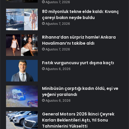
Ağustos 7, 2026
80 milyonluk tekne elde kaldı: Kıvanç
çareyi bakın neyde buldu
Ağustos 7, 2026
Rihanna’dan sürpriz hamle! Ankara
Havalimanı’nı takibe aldı
Ağustos 7, 2026
Fıstık vurguncusu yurt dışına kaçtı
Ağustos 6, 2026
Minibüsün çarptığı kadın öldü, eşi ve
yeğeni yaralandı
Ağustos 6, 2026
General Motors 2026 İkinci Çeyrek
Karları Beklentileri Aştı, Yıl Sonu
Tahminlerini Yükseltti