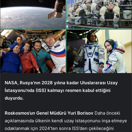
NASA, Rusya’nın 2028 yılına kadar Uluslararası Uzay
İstasyonu’nda (ISS) kalmayı resmen kabul ettiğini
duyurdu.
Roskosmos’un Genel Müdürü Yuri Borisov
Daha önceki
açıklamasında ülkenin kendi uzay istasyonunu inşa etmeye
odaklanmak için 2024’ten sonra ISS’den çekileceğini