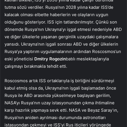
tutma sözü verdiler. Rusya’nın 2028 yılına kadar ISS’de
kalacak olması elbette haberlerin ve olayların uygun
olduğunu gösteriyor. ISS için tatlandırılmıştır. Çünkü son
dönemde Rusya’nın Ukrayna’yı işgal etmesi nedeniyle ABD
ve diğer ülkelerle yaşanan gerginlik uzaydaki çalışmalara
yansıdı. Ukrayna’nın işgali sonrası ABD ve diğer ülkelerin
Rusya’ya yaptırım uygulamalarının ardından Roscosmos’un
eski yöneticisi
Dmitry Rogozin
batılı meslektaşlarıyla
çalışmayı bırakmakla tehdit etti.
Roscosmos artık ISS ortaklarıyla iş birliğini sürdürmeyi
kabul etmiş olsa da, Ukrayna’nın işgali başlamadan önce
Rusya ile ABD arasında yükselmeye başlayan gerilim,
NASA’yı Rusya’nın uzay istasyonundan çıkma ihtimaline
karşı hazırlık yapmaya sevk etti. NASA ve Beyaz Saray’ın,
Rusya’nın aniden ayrılması durumunda astronotları
istasyondan çekmeyi ve ISS’yi Rus iticileri yörüngede