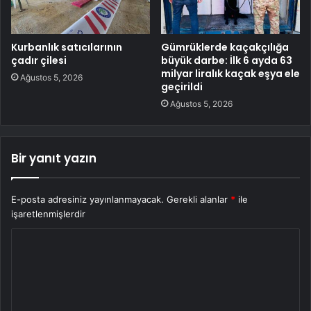
Kurbanlık satıcılarının
Gümrüklerde kaçakçılığa
çadır çilesi
büyük darbe: İlk 6 ayda 63
milyar liralık kaçak eşya ele
Ağustos 5, 2026
geçirildi
Ağustos 5, 2026
Bir yanıt yazın
E-posta adresiniz yayınlanmayacak.
Gerekli alanlar
*
ile
işaretlenmişlerdir
Y
o
r
u