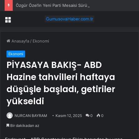
Özgür Özel’in Yeni Parti Mesaisi Sürüyor… “Pm”, “Cao” ve “Myk” Toplantılarına Başkanlık Etti
Menü
Anasayfa
/
Ekonomi
Ekonomi
PİYASAYA BAKIŞ- ABD
Hazine tahvilleri haftaya
düşüşle başladı, getiriler
yükseldi
NURCAN BAYRAM
Kasım 12, 2025
0
0
Bir dakikadan az