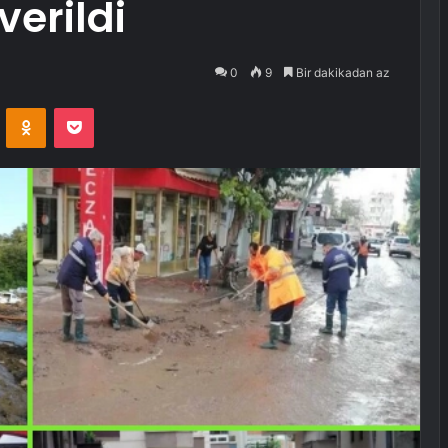
verildi
0
9
Bir dakikadan az
VKontakte
Odnoklassniki
Pocket