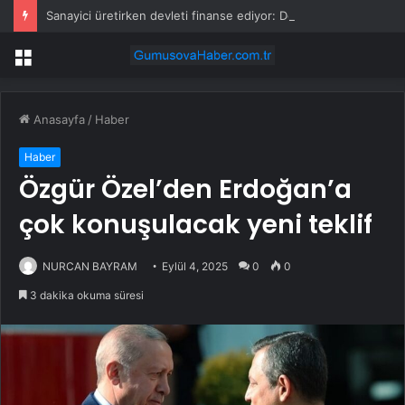
Sanayici üretirken devleti finanse ediyor: Devreden KDV yükü büyüyor
Menü
Anasayfa
/
Haber
Haber
Özgür Özel’den Erdoğan’a
çok konuşulacak yeni teklif
NURCAN BAYRAM
Eylül 4, 2025
0
0
3 dakika okuma süresi