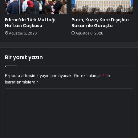
Edirne’de Türk Mutfağı
Putin, Kuzey Kore Dışişleri
Haftası Coşkusu
Bakanı ile Görüştü
Ağustos 6, 2026
Ağustos 6, 2026
Bir yanıt yazın
E-posta adresiniz yayınlanmayacak.
Gerekli alanlar
*
ile
işaretlenmişlerdir
Y
o
r
u
m