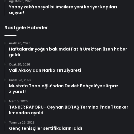
Ağustos 6, 2026
Yapay zekâ sosyal bilimcilere yeni kariyer kapıları
açıyor!
Rastgele Haberler
Aralık 20, 2025
Haftalardır yoğun bakımda! Fatih Ürek’ten üzen haber
geldi
Ocak 20, 2026
Vali Aksoy’dan Narko Tırı Ziyareti
Kasım 28, 2025
Mustafa Topaloğlu’ndan Devlet Bahçeli’ye sürpriz
ziyaret!
Mart 5, 2026
TANKER RAPORU- Ceyhan BOTAŞ Terminali’nde 1 tanker
limandan ayrıldı
Temmuz 26, 2023
Genç tenisçiler sertifikalarını aldı