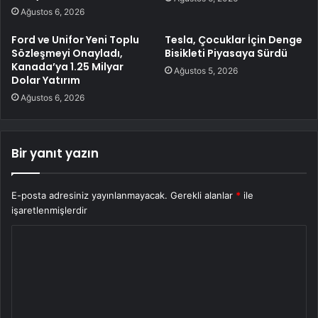
Ağustos 6, 2026
Ford ve Unifor Yeni Toplu
Tesla, Çocuklar İçin Denge
Sözleşmeyi Onayladı,
Bisikleti Piyasaya Sürdü
Kanada’ya 1.25 Milyar
Ağustos 5, 2026
Dolar Yatırım
Ağustos 6, 2026
Bir yanıt yazın
E-posta adresiniz yayınlanmayacak.
Gerekli alanlar
*
ile
işaretlenmişlerdir
Y
o
r
u