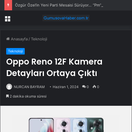
Özgür Özel’in Yeni Parti Mesaisi Sürüyor… “Pm”, “Cao” ve “Myk” Toplantılarına Başkanlık Etti
Menü
Anasayfa
/
Teknoloji
Teknoloji
Oppo Reno 12F Kamera
Detayları Ortaya Çıktı
NURCAN BAYRAM
Haziran 1, 2024
0
0
2 dakika okuma süresi