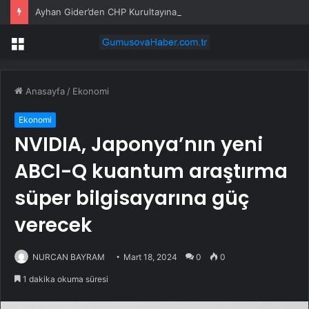
Ayhan Gider’den CHP Kurultayına Tepki
Menü
Anasayfa
/
Ekonomi
Ekonomi
NVIDIA, Japonya’nın yeni
ABCI-Q kuantum araştırma
süper bilgisayarına güç
verecek
NURCAN BAYRAM
Mart 18, 2024
0
0
1 dakika okuma süresi