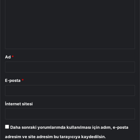
o
r
u
m
*
Ad
*
E-posta
*
İnternet sitesi
Daha sonraki yorumlarımda kullanılması için adım, e-posta
adresim ve site adresim bu tarayıcıya kaydedilsin.