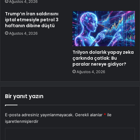
Ağustos 4, 2026
Trump’ın İran saldırısını
iptal etmesiyle petrol 3
haftanın dibine düştü
Ağustos 4, 2026
Trilyon dolarlık yapay zeka
çarkında çatlak: Bu
paralar nereye gidiyor?
Ağustos 4, 2026
Bir yanıt yazın
E-posta adresiniz yayınlanmayacak.
Gerekli alanlar
*
ile
işaretlenmişlerdir
Y