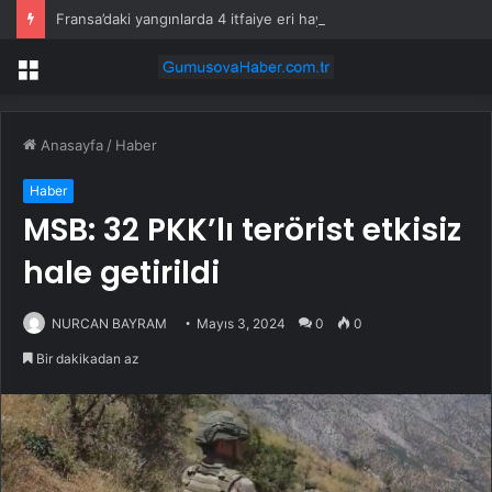
Fransa’daki yangınlarda 4 itfaiye eri hayatını kaybetti
Menü
Anasayfa
/
Haber
Haber
MSB: 32 PKK’lı terörist etkisiz
hale getirildi
NURCAN BAYRAM
Mayıs 3, 2024
0
0
Bir dakikadan az