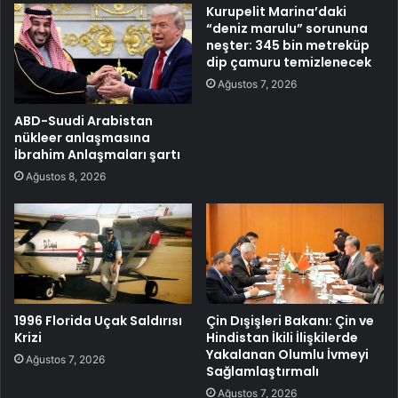
Kurupelit Marina’daki
“deniz marulu” sorununa
neşter: 345 bin metreküp
dip çamuru temizlenecek
Ağustos 7, 2026
ABD-Suudi Arabistan
nükleer anlaşmasına
İbrahim Anlaşmaları şartı
Ağustos 8, 2026
1996 Florida Uçak Saldırısı
Çin Dışişleri Bakanı: Çin ve
Krizi
Hindistan İkili İlişkilerde
Yakalanan Olumlu İvmeyi
Ağustos 7, 2026
Sağlamlaştırmalı
Ağustos 7, 2026