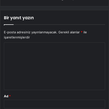
Bir yanıt yazın
E-posta adresiniz yayınlanmayacak.
Gerekli alanlar
*
ile
işaretlenmişlerdir
Y
o
r
u
m
*
Ad
*