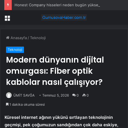
Honest Company hisseleri neden bugün yükselişte?
Menü
Anasayfa
/
Teknoloji
Teknoloji
Modern dünyanın dijital
omurgası: Fiber optik
kablolar nasıl çalışıyor?
ÜMİT SAVĞA
Temmuz 5, 2026
0
0
1 dakika okuma süresi
Küresel internet ağının yükünü sırtlayan teknolojinin
geçmişi, pek çoğumuzun sandığından çok daha eskiye,