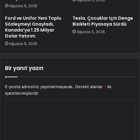
Ağustos 6, 2026
Ford ve Unifor Yeni Toplu
Tesla, Çocuklar İçin Denge
Sözleşmeyi Onayladı,
Bisikleti Piyasaya Sürdü
Kanada’ya 1.25 Milyar
Ağustos 5, 2026
Dolar Yatırım
Ağustos 6, 2026
Bir yanıt yazın
E-posta adresiniz yayınlanmayacak.
Gerekli alanlar
*
ile
işaretlenmişlerdir
Y
o
r
u