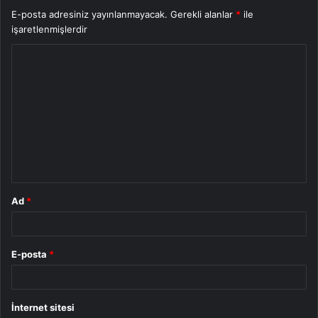
E-posta adresiniz yayınlanmayacak.
Gerekli alanlar
*
ile
işaretlenmişlerdir
Y
o
r
u
m
*
Ad
*
E-posta
*
İnternet sitesi