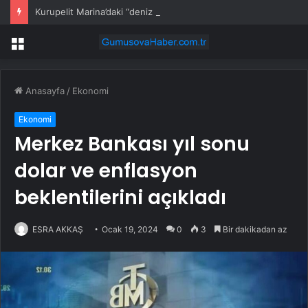
Kurupelit Marina’daki “deniz marulu” sorununa neşter: 345 bin metreküp dip çamuru temizlenecek
Menü
Anasayfa
/
Ekonomi
Ekonomi
Merkez Bankası yıl sonu
dolar ve enflasyon
beklentilerini açıkladı
ESRA AKKAŞ
Ocak 19, 2024
0
3
Bir dakikadan az