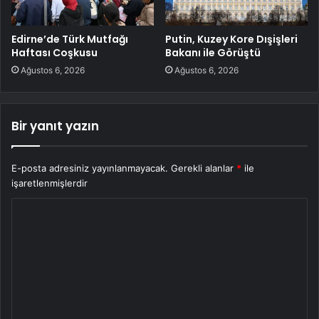
Edirne’de Türk Mutfağı
Putin, Kuzey Kore Dışişleri
Haftası Coşkusu
Bakanı ile Görüştü
Ağustos 6, 2026
Ağustos 6, 2026
Bir yanıt yazın
E-posta adresiniz yayınlanmayacak.
Gerekli alanlar
*
ile
işaretlenmişlerdir
Y
o
r
u
m
*