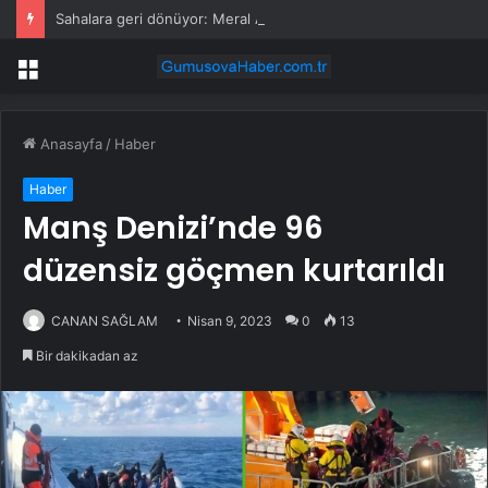
Sahalara geri dönüyor: Meral Akşener Vakfı resmen kuruldu
Menü
Anasayfa
/
Haber
Haber
Manş Denizi’nde 96
düzensiz göçmen kurtarıldı
CANAN SAĞLAM
Nisan 9, 2023
0
13
Bir dakikadan az