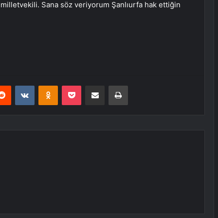
milletvekili. Sana söz veriyorum Şanlıurfa hak ettiğin
erest
Reddit
VKontakte
Odnoklassniki
Pocket
E-Posta ile paylaş
Yazdır