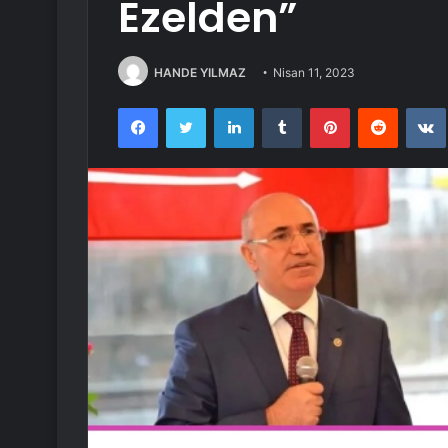
Ezelden”
HANDE YILMAZ
Nisan 11, 2023
Facebook
Twitter
LinkedIn
Tumblr
Pinterest
Reddit