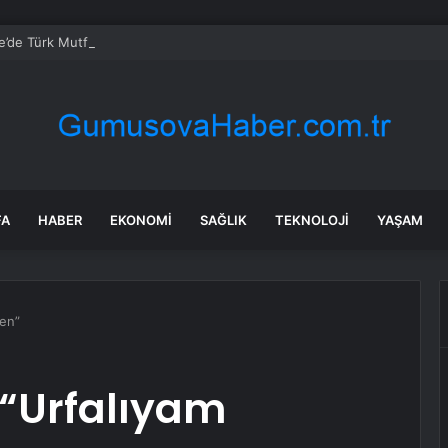
e’de Türk Mutfağı Haftası Coşkusu
FA
HABER
EKONOMI
SAĞLIK
TEKNOLOJI
YAŞAM
den”
“Urfalıyam