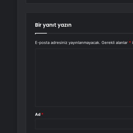
Bir yanıt yazın
E-posta adresiniz yayınlanmayacak.
Gerekli alanlar
*
i
Y
o
r
u
m
*
Ad
*