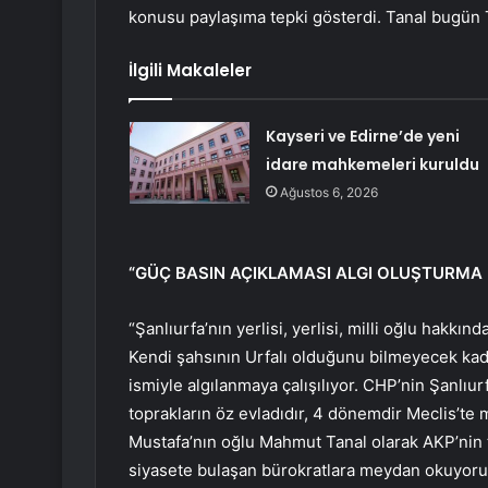
konusu paylaşıma tepki gösterdi. Tanal bugün T
İlgili Makaleler
Kayseri ve Edirne’de yeni
idare mahkemeleri kuruldu
Ağustos 6, 2026
“GÜÇ BASIN AÇIKLAMASI ALGI OLUŞTURMA 
“Şanlıurfa’nın yerlisi, yerlisi, milli oğlu hakk
Kendi şahsının Urfalı olduğunu bilmeyecek kadar
ismiyle algılanmaya çalışılıyor. CHP’nin Şanlıurf
toprakların öz evladıdır, 4 dönemdir Meclis’te 
Mustafa’nın oğlu Mahmut Tanal olarak AKP’nin tr
siyasete bulaşan bürokratlara meydan okuyorum!