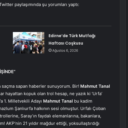
witter paylaşımında şu yorumları yaptı:
Edirne’de Türk Mutfağı
Haftası Coşkusu
Ağustos 6, 2026
İŞİNDE”
ında saçma sapan haberler sunuyorum. Bir!
Mahmut Tanal
 hayattan kopuk olan trol hesap, ne yazık ki ‘Urfa’
a 1. Milletvekili Adayı
Mahmut Tanal
bu kadim
mazlum Şanlıurfa halkının sesi olmuştur. Urfalı Çoban
ollerine, Saray’ın faydalı elemanlarına, bakanlara,
 AKP’nin 21 yıldır mağdur ettiği, yoksullaştırdığı