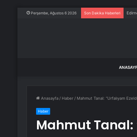
Edirn
Perşembe, Ağustos 6 2026
Son Dakika Haberleri
ANASAY
Anasayfa
/
Haber
/
Mahmut Tanal: “Urfalıyam Ezel
Haber
Mahmut Tanal: 