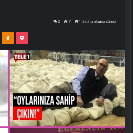
0
11
1 dakika okuma süresi
VKontakte
Odnoklassniki
Pocket