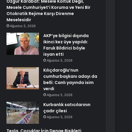
Özgür Karabat: Mesele Koltuk Değil,
Mesele Cumhuriyet’i Koruma ve Yeni Bir
Otokratik Rejime Karşı Direnme
Meselesidir
Ağustos 5, 2026
AKP’ye bilgisi dışında
ikinci kez üye yapıldı:
Faruk Bildirici böyle
isyan etti
Ağustos 5, 2026
Kılıçdaroğlu’nun
cumhurbaşkanı adayı da
belli: Canlı yayında isim
verdi
Ağustos 5, 2026
Kurbanlık satıcılarının
çadır çilesi
Ağustos 5, 2026
Tesla, Çocuklar İçin Denge Bisikleti