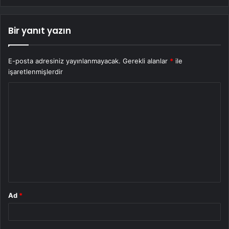
Bir yanıt yazın
E-posta adresiniz yayınlanmayacak.
Gerekli alanlar
*
ile
işaretlenmişlerdir
Y
o
r
u
m
*
Ad
*