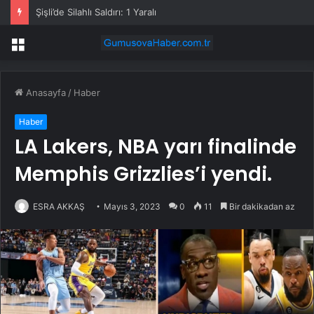
Şişli’de Silahlı Saldırı: 1 Yaralı
Menü
Anasayfa
/
Haber
Haber
LA Lakers, NBA yarı finalinde
Memphis Grizzlies’i yendi.
ESRA AKKAŞ
Mayıs 3, 2023
0
11
Bir dakikadan az