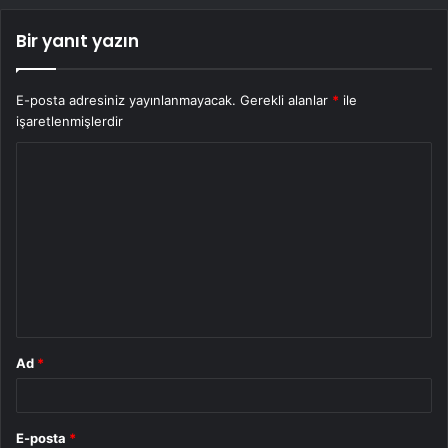
Bir yanıt yazın
E-posta adresiniz yayınlanmayacak.
Gerekli alanlar
*
ile
işaretlenmişlerdir
Y
o
r
u
m
*
Ad
*
E-posta
*