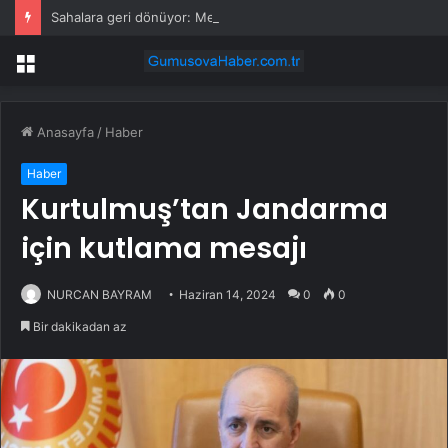
Sahalara geri dönüyor: Meral Akşener Vakfı resmen kuruldu
Menü
Anasayfa
/
Haber
Haber
Kurtulmuş’tan Jandarma
için kutlama mesajı
NURCAN BAYRAM
Haziran 14, 2024
0
0
Bir dakikadan az