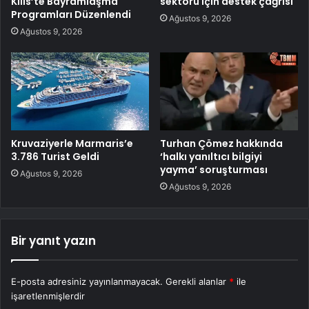
Kilis’te Bayramlaşma
sektörü için destek çağrısı
Programları Düzenlendi
Ağustos 9, 2026
Ağustos 9, 2026
Kruvaziyerle Marmaris’e
Turhan Çömez hakkında
3.786 Turist Geldi
‘halkı yanıltıcı bilgiyi
yayma’ soruşturması
Ağustos 9, 2026
Ağustos 9, 2026
Bir yanıt yazın
E-posta adresiniz yayınlanmayacak.
Gerekli alanlar
*
ile
işaretlenmişlerdir