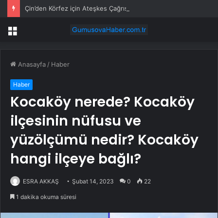
Çin’den Körfez için Ateşkes Çağrısı
Menü
Anasayfa
/
Haber
Haber
Kocaköy nerede? Kocaköy
ilçesinin nüfusu ve
yüzölçümü nedir? Kocaköy
hangi ilçeye bağlı?
ESRA AKKAŞ
Şubat 14, 2023
0
22
1 dakika okuma süresi