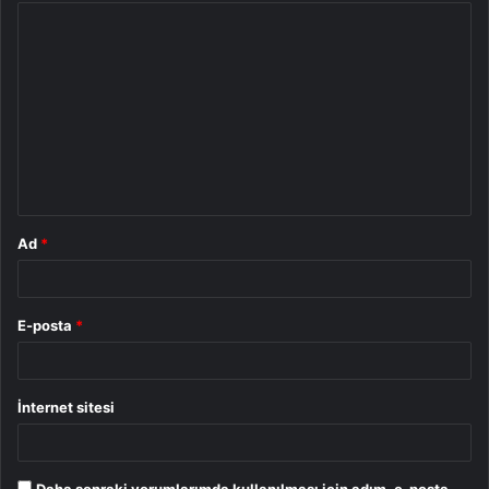
Y
o
r
u
m
*
Ad
*
E-posta
*
İnternet sitesi