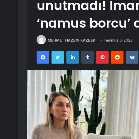
unutmadı! İma
‘namus borcu’ 
MEHMET HAZBİN KAZBEK
Temmuz 6, 2026
Facebook
Twitter
LinkedIn
Tumblr
Pinterest
Reddit