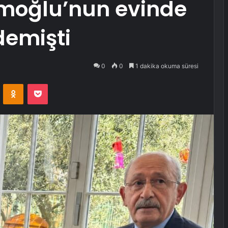
moğlu’nun evinde
demişti
0
0
1 dakika okuma süresi
VKontakte
Odnoklassniki
Pocket