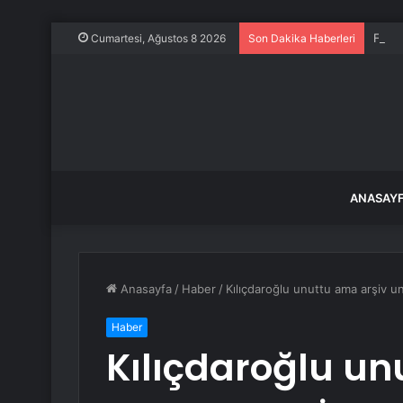
Frans
Cumartesi, Ağustos 8 2026
Son Dakika Haberleri
ANASAY
Anasayfa
/
Haber
/
Kılıçdaroğlu unuttu ama arşiv 
Haber
Kılıçdaroğlu un