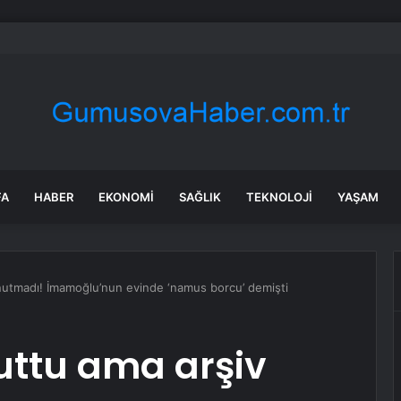
a’daki yangınlarda 4 itfaiye eri hayatını kaybetti
FA
HABER
EKONOMI
SAĞLIK
TEKNOLOJI
YAŞAM
unutmadı! İmamoğlu’nun evinde ‘namus borcu’ demişti
uttu ama arşiv