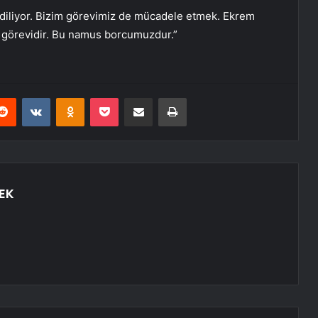
ediliyor. Bizim görevimiz de mücadele etmek. Ekrem
k görevidir. Bu namus borcumuzdur.”
erest
Reddit
VKontakte
Odnoklassniki
Pocket
E-Posta ile paylaş
Yazdır
EK