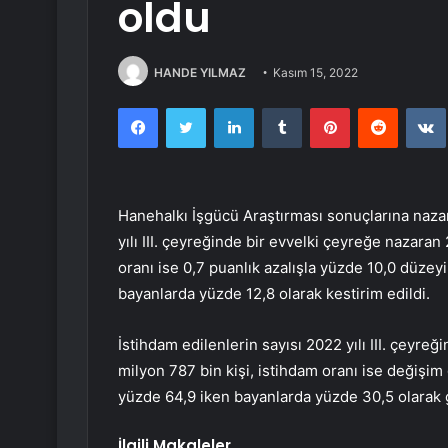
oldu
HANDE YILMAZ
Kasım 15, 2022
Facebook
Twitter
LinkedIn
Tumblr
Pinterest
Reddit
Hanehalkı İşgücü Araştırması sonuçlarına nazara
yılı III. çeyreğinde bir evvelki çeyreğe nazaran 
oranı ise 0,7 puanlık azalışla yüzde 10,0 düzeyi
bayanlarda yüzde 12,8 olarak kestirim edildi.
İstihdam edilenlerin sayısı 2022 yılı III. çeyre
milyon 787 bin kişi, istihdam oranı ise değiş
yüzde 64,9 iken bayanlarda yüzde 30,5 olarak 
İlgili Makaleler