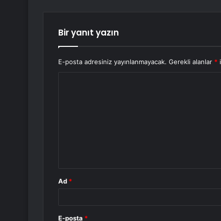
Bir yanıt yazın
E-posta adresiniz yayınlanmayacak.
Gerekli alanlar
*
i
Y
o
r
u
m
*
Ad
*
E-posta
*