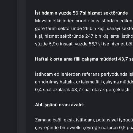
İstihdamın yüzde 56,7’si hizmet sektöründe
Mevsim etkisinden arındırılmış istihdam edilenle
göre tarım sektöründe 26 bin kişi, sanayi sektö
kişi, hizmet sektöründe 247 bin kişi arttı. İstih
yüzde 5,9’u inşaat, yüzde 56,7’si ise hizmet bö
Haftalık ortalama fiili çalışma müddeti 43,7 s
İstihdam edilenlerden referans periyodunda iş
arındırılmış haftalık ortalama fiili çalışma müdd
0,4 saat azalarak 43,7 saat olarak gerçekleşti.
Atıl işgücü oranı azaldı
Zamana bağlı eksik istihdam, potansiyel işgücü v
çeyreğinde bir evvelki çeyreğe nazaran 0,5 puan