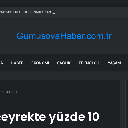
sinin kilosu 300 liraya fırladı, emekli isyan etti
FA
HABER
EKONOMI
SAĞLIK
TEKNOLOJI
YAŞAM
de 10 oldu
 çeyrekte yüzde 10