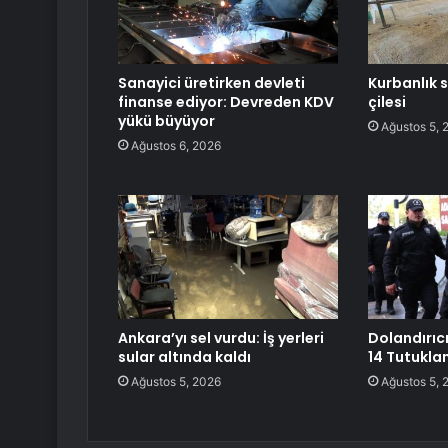
Sanayici üretirken devleti
Kurbanlık s
finanse ediyor: Devreden KDV
çilesi
yükü büyüyor
Ağustos 5, 
Ağustos 6, 2026
Ankara’yı sel vurdu: İş yerleri
Dolandırıc
sular altında kaldı
14 Tutukl
Ağustos 5, 2026
Ağustos 5, 