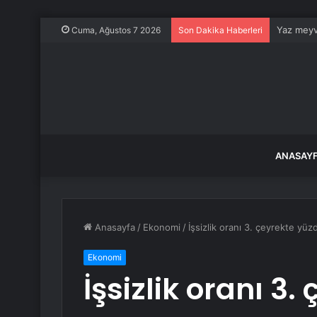
Yaz meyve
Cuma, Ağustos 7 2026
Son Dakika Haberleri
ANASAY
Anasayfa
/
Ekonomi
/
İşsizlik oranı 3. çeyrekte yüz
Ekonomi
İşsizlik oranı 3.