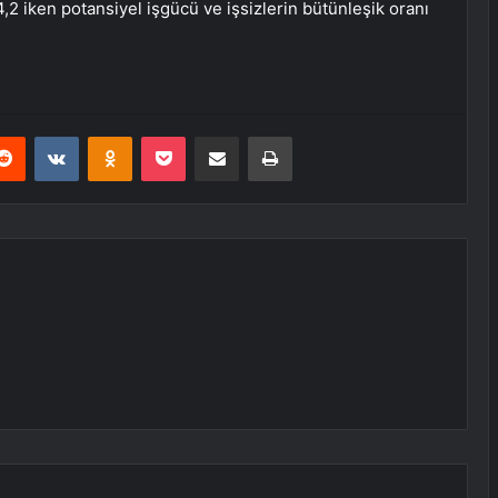
4,2 iken potansiyel işgücü ve işsizlerin bütünleşik oranı
erest
Reddit
VKontakte
Odnoklassniki
Pocket
E-Posta ile paylaş
Yazdır