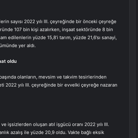
rin sayısı 2022 yılı III. çeyreğinde bir önceki çeyreğe
ründe 107 bin kişi azalırken, inşaat sektöründe 8 bin
dam edilenlerin yüzde 15,8’i tarım, yüzde 21,6’sı sanayi,
lümünde yer aldı.
aat oldu
başında olanların, mevsim ve takvim tesirlerinden
eti 2022 yılı III. çeyreğinde bir evvelki çeyreğe nazaran
e işsizlerden oluşan atıl işgücü oranı 2022 yılı III.
lık azalış ile yüzde 20,9 oldu. Vakte bağlı eksik