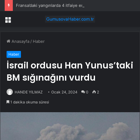
Fransa’daki yangınlarda 4 itfaiye eri hayatını kaybetti
Menü
Anasayfa
/
Haber
Haber
İsrail ordusu Han Yunus’taki
BM sığınağını vurdu
HANDE YILMAZ
Ocak 24, 2024
0
2
1 dakika okuma süresi