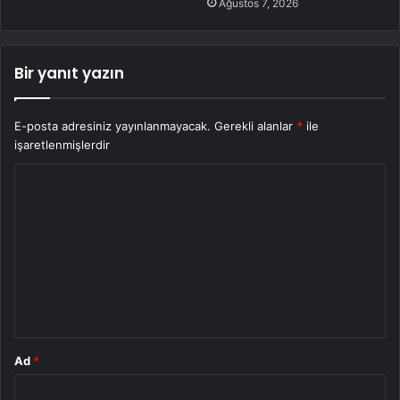
Ağustos 7, 2026
Bir yanıt yazın
E-posta adresiniz yayınlanmayacak.
Gerekli alanlar
*
ile
işaretlenmişlerdir
Y
o
r
u
m
*
Ad
*