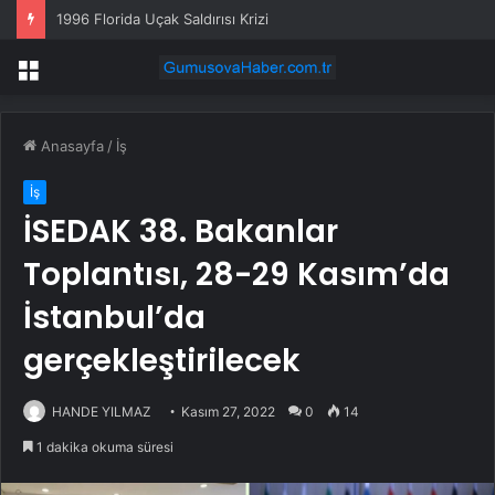
1996 Florida Uçak Saldırısı Krizi
Menü
Anasayfa
/
İş
İş
İSEDAK 38. Bakanlar
Toplantısı, 28-29 Kasım’da
İstanbul’da
gerçekleştirilecek
HANDE YILMAZ
Kasım 27, 2022
0
14
1 dakika okuma süresi