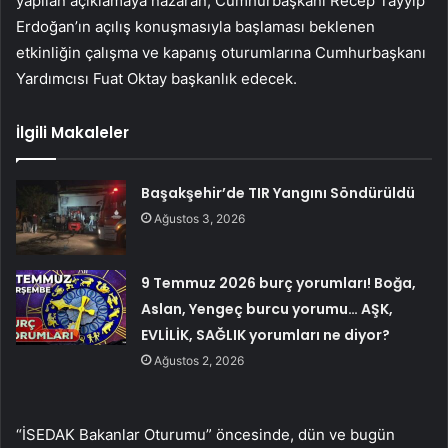
yapılan açıklamaya nazaran, Cumhurbaşkanı Recep Tayyip
Erdoğan’ın açılış konuşmasıyla başlaması beklenen
etkinliğin çalışma ve kapanış oturumlarına Cumhurbaşkanı
Yardımcısı Fuat Oktay başkanlık edecek.
İlgili Makaleler
Başakşehir’de TIR Yangını Söndürüldü
Ağustos 3, 2026
9 Temmuz 2026 burç yorumları! Boğa,
Aslan, Yengeç burcu yorumu… AŞK,
EVLİLİK, SAĞLIK yorumları ne diyor?
Ağustos 2, 2026
“İSEDAK Bakanlar Oturumu” öncesinde, dün ve bugün