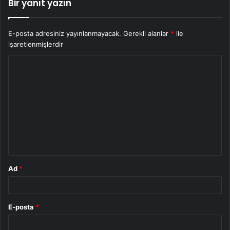
Bir yanıt yazın
E-posta adresiniz yayınlanmayacak.
Gerekli alanlar
*
ile
işaretlenmişlerdir
Y
o
r
u
m
*
Ad
*
E-posta
*