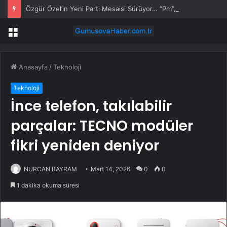
Özgür Özel’in Yeni Parti Mesaisi Sürüyor… “Pm”, “Cao” ve “Myk” Toplantılarına Başkanlık Etti
Menü
Anasayfa
/
Teknoloji
Teknoloji
İnce telefon, takılabilir
parçalar: TECNO modüler
fikri yeniden deniyor
NURCAN BAYRAM
Mart 14, 2026
0
0
1 dakika okuma süresi