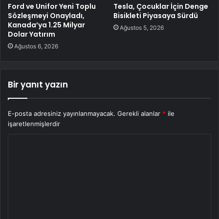
Ford ve Unifor Yeni Toplu
Tesla, Çocuklar İçin Denge
Sözleşmeyi Onayladı,
Bisikleti Piyasaya Sürdü
Kanada’ya 1.25 Milyar
Ağustos 5, 2026
Dolar Yatırım
Ağustos 6, 2026
Bir yanıt yazın
E-posta adresiniz yayınlanmayacak.
Gerekli alanlar
*
ile
işaretlenmişlerdir
Y
o
r
u
m
*