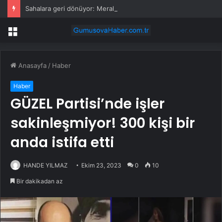
Sahalara geri dönüyor: Meral Akşener Vakfı resmen kuruldu
Menü
Anasayfa
/
Haber
Haber
GÜZEL Partisi’nde işler
sakinleşmiyor! 300 kişi bir
anda istifa etti
HANDE YILMAZ
Ekim 23, 2023
0
10
Bir dakikadan az