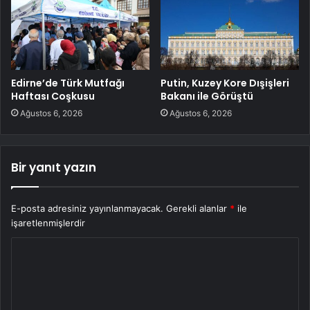
Edirne’de Türk Mutfağı
Putin, Kuzey Kore Dışişleri
Haftası Coşkusu
Bakanı ile Görüştü
Ağustos 6, 2026
Ağustos 6, 2026
Bir yanıt yazın
E-posta adresiniz yayınlanmayacak.
Gerekli alanlar
*
ile
işaretlenmişlerdir
Y
o
r