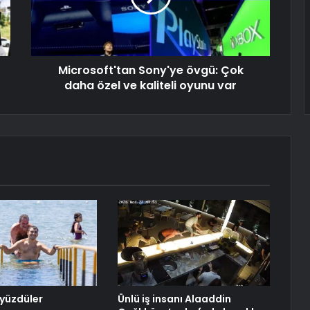
Microsoft'tan Sony'ye övgü: Çok
daha özel ve kaliteli oyunu var
yüzdüler
Ünlü iş insanı Alaaddin