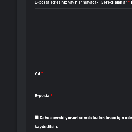
E-posta adresiniz yayınlanmayacak.
Gerekli alanlar
*
i
Y
o
r
u
m
*
Ad
*
E-posta
*
Daha sonraki yorumlarımda kullanılması için adı
kaydedilsin.