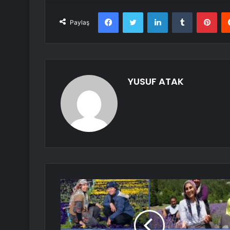
Facebook
Twitter
LinkedIn
Tumblr
Pint
Paylaş
YUSUF ATAK