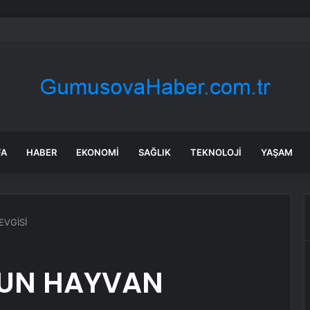
ara geri dönüyor: Meral Akşener Vakfı resmen kuruldu
FA
HABER
EKONOMI
SAĞLIK
TEKNOLOJI
YAŞAM
VGİSİ
UN HAYVAN