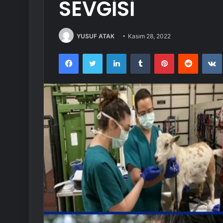
SEVGİSİ
YUSUF ATAK
Kasım 28, 2022
Facebook
Twitter
LinkedIn
Tumblr
Pinterest
Reddit