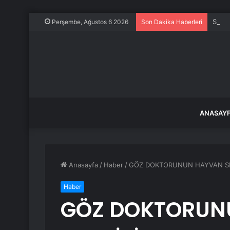
Sahal
Perşembe, Ağustos 6 2026
Son Dakika Haberleri
ANASAY
Anasayfa
/
Haber
/
GÖZ DOKTORUNUN HAYVAN SE
Haber
GÖZ DOKTORUN