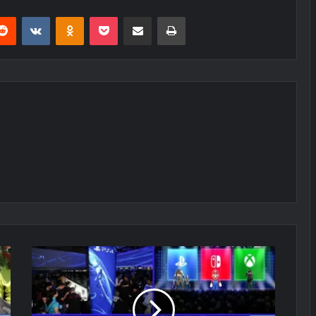
erest
Reddit
VKontakte
Odnoklassniki
Pocket
E-Posta ile paylaş
Yazdır