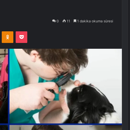
0
11
1 dakika okuma süresi
VKontakte
Odnoklassniki
Pocket