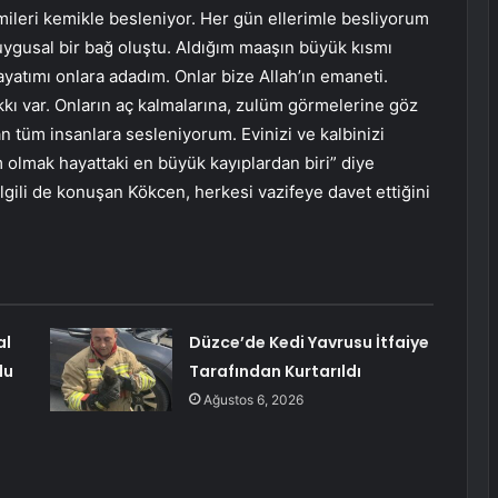
mileri kemikle besleniyor. Her gün ellerimle besliyorum
duygusal bir bağ oluştu. Aldığım maaşın büyük kısmı
atımı onlara adadım. Onlar bize Allah’ın emaneti.
kkı var. Onların aç kalmalarına, zulüm görmelerine göz
an tüm insanlara sesleniyorum. Evinizi ve kalbinizi
 olmak hayattaki en büyük kayıplardan biri” diye
lgili de konuşan Kökcen, herkesi vazifeye davet ettiğini
al
Düzce’de Kedi Yavrusu İtfaiye
du
Tarafından Kurtarıldı
Ağustos 6, 2026