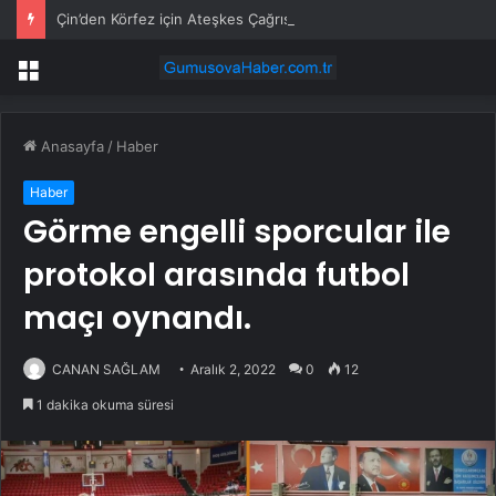
Çin’den Körfez için Ateşkes Çağrısı
Menü
Anasayfa
/
Haber
Haber
Görme engelli sporcular ile
protokol arasında futbol
maçı oynandı.
CANAN SAĞLAM
Aralık 2, 2022
0
12
1 dakika okuma süresi