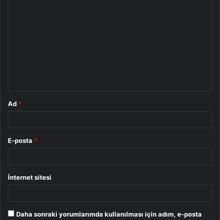
Y
o
r
u
m
*
Ad
*
E-posta
*
İnternet sitesi
Daha sonraki yorumlarımda kullanılması için adım, e-posta